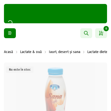
0
Acasă
Lactate & ouă
Iaurt, desert și sana
Lactate dieteti
Nu este în stoc