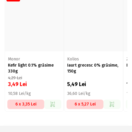
Monor
Kolios
Zu
Kefir light 0.1% grăsime
Iaurt grecesc 0% grăsime,
Ia
330g
150g
4,29
Lei
3,49
Lei
5,49
Lei
1,
10,58 Lei/kg
36,60 Lei/kg
14
6 x 3,35 Lei
6 x 5,27 Lei