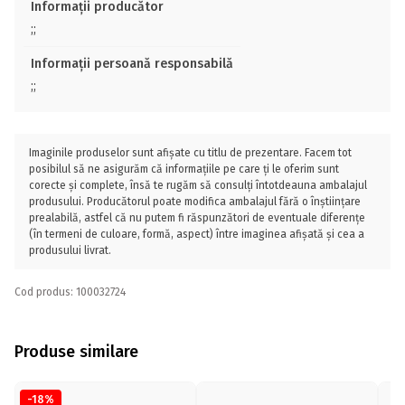
Informații producător
;;
Informații persoană responsabilă
;;
Imaginile produselor sunt afișate cu titlu de prezentare. Facem tot
posibilul să ne asigurăm că informațiile pe care ți le oferim sunt
corecte și complete, însă te rugăm să consulți întotdeauna ambalajul
produsului. Producătorul poate modifica ambalajul fără o înștiințare
prealabilă, astfel că nu putem fi răspunzători de eventuale diferențe
(în termeni de culoare, formă, aspect) între imaginea afișată și cea a
produsului livrat.
Cod produs: 100032724
Produse similare
-18%