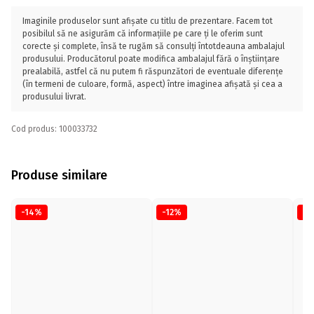
Imaginile produselor sunt afișate cu titlu de prezentare. Facem tot
posibilul să ne asigurăm că informațiile pe care ți le oferim sunt
corecte și complete, însă te rugăm să consulți întotdeauna ambalajul
produsului. Producătorul poate modifica ambalajul fără o înștiințare
prealabilă, astfel că nu putem fi răspunzători de eventuale diferențe
(în termeni de culoare, formă, aspect) între imaginea afișată și cea a
produsului livrat.
Cod produs: 100033732
Produse similare
-14%
-12%
-1