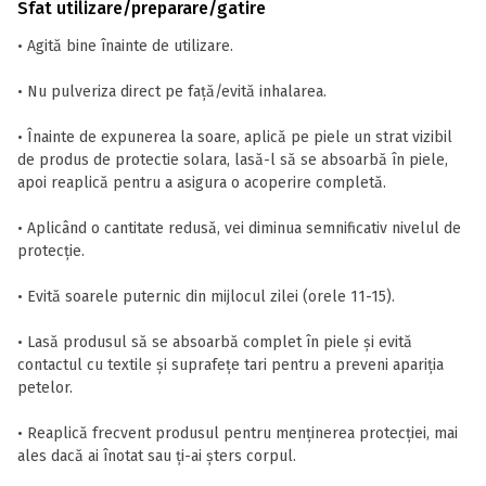
Sfat utilizare/preparare/gatire
• Agită bine înainte de utilizare.
• Nu pulveriza direct pe față/evită inhalarea.
• Înainte de expunerea la soare, aplică pe piele un strat vizibil
de produs de protectie solara, lasă-l să se absoarbă în piele,
apoi reaplică pentru a asigura o acoperire completă.
• Aplicând o cantitate redusă, vei diminua semnificativ nivelul de
protecție.
• Evită soarele puternic din mijlocul zilei (orele 11-15).
• Lasă produsul să se absoarbă complet în piele și evită
contactul cu textile și suprafețe tari pentru a preveni apariția
petelor.
• Reaplică frecvent produsul pentru menținerea protecției, mai
ales dacă ai înotat sau ți-ai șters corpul.