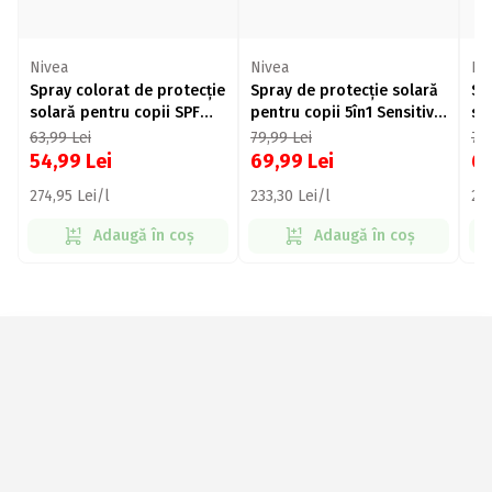
Nivea
Nivea
Ni
Spray colorat de protecție
Spray de protecție solară
Sp
solară pentru copii SPF
pentru copii 5în1 Sensitive
so
50+ Protect & Care 200ml
Protect, SPF 50+, 270ml
Pr
63,99
Lei
79,99
Lei
74
27
54,99
Lei
69,99
Lei
6
274,95 Lei/l
233,30 Lei/l
216
Adaugă în coș
Adaugă în coș