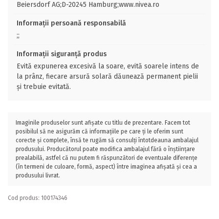
Beiersdorf AG;D-20245 Hamburg;www.nivea.ro
Informații persoană responsabilă
;;
Informații siguranță produs
Evită expunerea excesivă la soare, evită soarele intens de
la prânz, fiecare arsură solară dăunează permanent pielii
și trebuie evitată.
Imaginile produselor sunt afișate cu titlu de prezentare. Facem tot
posibilul să ne asigurăm că informațiile pe care ți le oferim sunt
corecte și complete, însă te rugăm să consulți întotdeauna ambalajul
produsului. Producătorul poate modifica ambalajul fără o înștiințare
prealabilă, astfel că nu putem fi răspunzători de eventuale diferențe
(în termeni de culoare, formă, aspect) între imaginea afișată și cea a
produsului livrat.
Cod produs: 100174346