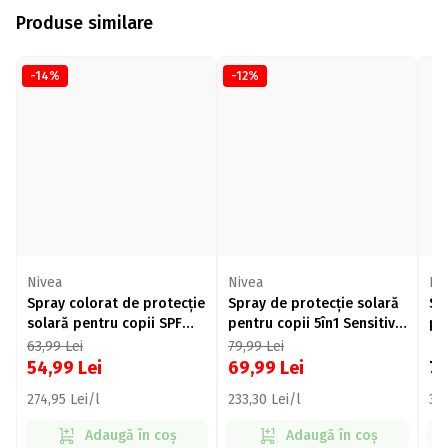
Produse similare
-14%
-12%
Nivea
Nivea
Ni
Spray colorat de protecție
Spray de protecție solară
Sp
solară pentru copii SPF
pentru copii 5în1 Sensitive
pe
50+ Protect & Care 200ml
Protect, SPF 50+, 270ml
Se
63,99
Lei
79,99
Lei
54,99
Lei
69,99
Lei
7
274,95 Lei/l
233,30 Lei/l
362
Adaugă în coș
Adaugă în coș