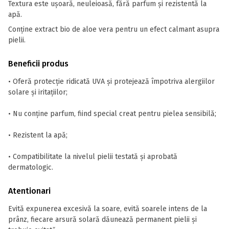
Textura este ușoară, neuleioasă, fără parfum și rezistentă la
apă.
Conține extract bio de aloe vera pentru un efect calmant asupra
pielii.
Beneficii produs
• Oferă protecție ridicată UVA și protejează împotriva alergiilor
solare și iritațiilor;
• Nu conține parfum, fiind special creat pentru pielea sensibilă;
• Rezistent la apă;
• Compatibilitate la nivelul pielii testată și aprobată
dermatologic.
Atentionari
Evită expunerea excesivă la soare, evită soarele intens de la
prânz, fiecare arsură solară dăunează permanent pielii și