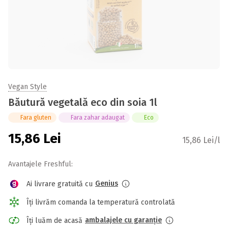
Vegan Style
Băutură vegetală eco din soia 1l
Fara gluten
Fara zahar adaugat
Eco
15,86
Lei
15,86 Lei/l
Avantajele Freshful:
Genius
Ai livrare gratuită cu
Îți livrăm comanda la temperatură controlată
ambalajele cu garanție
Îți luăm de acasă