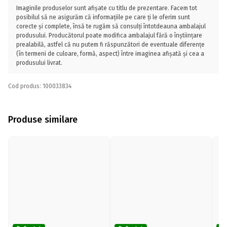
Imaginile produselor sunt afișate cu titlu de prezentare. Facem tot
posibilul să ne asigurăm că informațiile pe care ți le oferim sunt
corecte și complete, însă te rugăm să consulți întotdeauna ambalajul
produsului. Producătorul poate modifica ambalajul fără o înștiințare
prealabilă, astfel că nu putem fi răspunzători de eventuale diferențe
(în termeni de culoare, formă, aspect) între imaginea afișată și cea a
produsului livrat.
Cod produs: 100033834
Produse similare