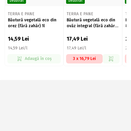
DeGustat
DeGustat
De
TERRA E PANE
TERRA E PANE
TE
Băutură vegetală eco din
Băutură vegetală eco din
Bă
orez (fără zahăr) 1l
ovăz integral (fără zahăr)
8%
1l
si
zah
14,59
Lei
17,49
Lei
2
14,59 Lei/l
17,49 Lei/l
29,
Adaugă în coș
3 x 16,79 Lei