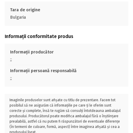
Tara de origine
Bulgaria
Informații conformitate produs
Informații producător
;;
Informații persoană responsabilă
;;
Imaginile produselor sunt afișate cu titlu de prezentare. Facem tot
posibilul să ne asigurăm că informațiile pe care ți le oferim sunt
corecte și complete, însă te rugăm să consulți întotdeauna ambalajul
produsului. Producătorul poate modifica ambalajul fără o înștiințare
prealabilă, astfel că nu putem fi răspunzători de eventuale diferențe
(în termeni de culoare, formă, aspect) între imaginea afișată și cea a
produsului livrat.