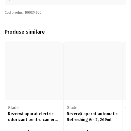
Cod produs: 100034650
Produse similare
Glade
Glade
Gl
Rezervă aparat electric
Rezervă aparat automatic
Re
odorizant pentru cameră
Refreshing Air 2, 269ml
au
Refreshing Air 20ml
Bl