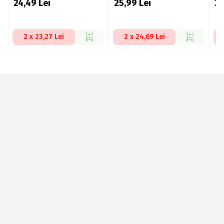
24,49
Lei
25,99
Lei
3
2 x 23,27 Lei
2 x 24,69 Lei