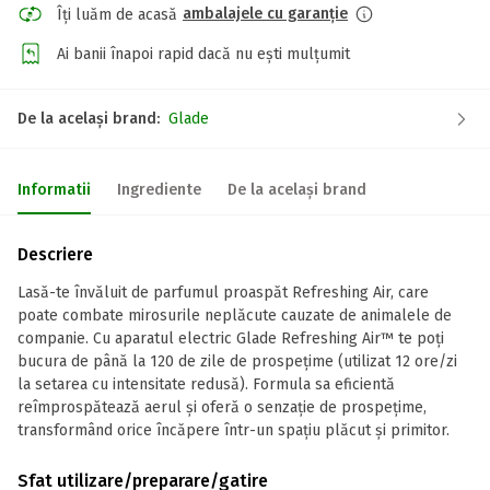
ambalajele cu garanție
Îți luăm de acasă
Ai banii înapoi rapid dacă nu ești mulțumit
De la același brand:
Glade
Informatii
Ingrediente
De la același brand
Descriere
Lasă-te învăluit de parfumul proaspăt Refreshing Air, care
poate combate mirosurile neplăcute cauzate de animalele de
companie. Cu aparatul electric Glade Refreshing Air™ te poți
bucura de până la 120 de zile de prospețime (utilizat 12 ore/zi
la setarea cu intensitate redusă). Formula sa eficientă
reîmprospătează aerul și oferă o senzație de prospețime,
transformând orice încăpere într-un spațiu plăcut și primitor.
Sfat utilizare/preparare/gatire