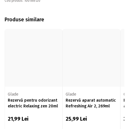
Cod produs: 100188120
Produse similare
Glade
Glade
Gl
Rezervă pentru odorizant
Rezervă aparat automatic
Re
electric Relaxing zen 20ml
Refreshing Air 2, 269ml
au
Bl
21,99
Lei
25,99
Lei
3