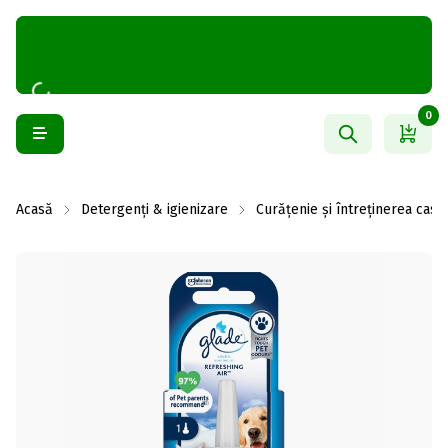
0
Acasă
Detergenți & igienizare
Curățenie și întreținerea casei