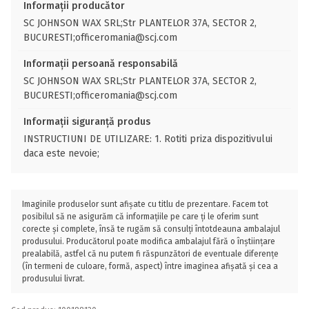
Informații producător
SC JOHNSON WAX SRL;Str PLANTELOR 37A, SECTOR 2,
BUCURESTI;officeromania@scj.com
Informații persoană responsabilă
SC JOHNSON WAX SRL;Str PLANTELOR 37A, SECTOR 2,
BUCURESTI;officeromania@scj.com
Informații siguranță produs
INSTRUCTIUNI DE UTILIZARE: 1. Rotiti priza dispozitivului
daca este nevoie;
Imaginile produselor sunt afișate cu titlu de prezentare. Facem tot
posibilul să ne asigurăm că informațiile pe care ți le oferim sunt
corecte și complete, însă te rugăm să consulți întotdeauna ambalajul
produsului. Producătorul poate modifica ambalajul fără o înștiințare
prealabilă, astfel că nu putem fi răspunzători de eventuale diferențe
(în termeni de culoare, formă, aspect) între imaginea afișată și cea a
produsului livrat.