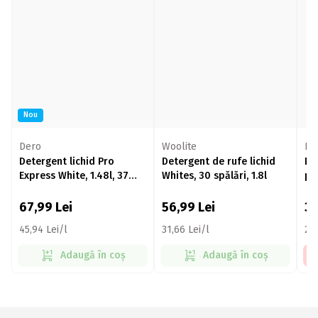
Nou
Dero
Woolite
Bur
Detergent lichid Pro
Detergent de rufe lichid
De
Express White, 1.48l, 37
Whites, 30 spălări, 1.8l
pe
spălări
spă
67,99
Lei
56,99
Lei
3
45,94 Lei/l
31,66 Lei/l
21,
Adaugă în coș
Adaugă în coș