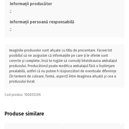
Informații producător
;;
Informații persoană responsabilă
;;
Imaginile produselor sunt afișate cu titlu de prezentare. Facem tot
posibilul să ne asigurăm că informațiile pe care ți le oferim sunt
corecte și complete, însă te rugăm să consulți întotdeauna ambalajul
produsului. Producătorul poate modifica ambalajul fără o înștiințare
prealabilă, astfel că nu putem fi răspunzători de eventuale diferențe
(în termeni de culoare, formă, aspect) între imaginea afișată și cea a
produsului livrat.
Cod produs: 100035206
Produse similare