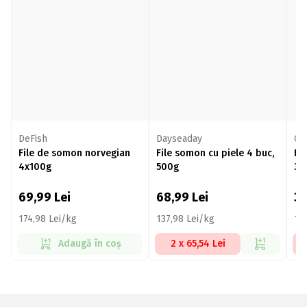
DeFish
Dayseaday
Oc
File de somon norvegian
File somon cu piele 4 buc,
Fi
4x100g
500g
30
69,99
Lei
68,99
Lei
3
174,98 Lei/kg
137,98 Lei/kg
13
Adaugă în coș
2 x 65,54 Lei