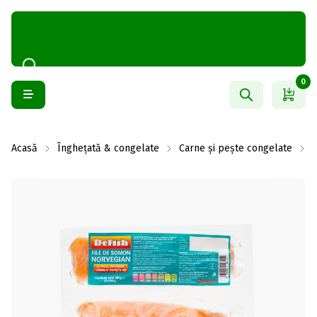
0
Acasă
Înghețată & congelate
Carne și pește congelate
P