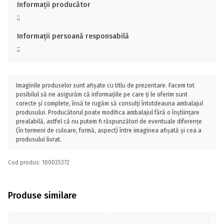
Informații producător
;;
Informații persoană responsabilă
;;
Imaginile produselor sunt afișate cu titlu de prezentare. Facem tot
posibilul să ne asigurăm că informațiile pe care ți le oferim sunt
corecte și complete, însă te rugăm să consulți întotdeauna ambalajul
produsului. Producătorul poate modifica ambalajul fără o înștiințare
prealabilă, astfel că nu putem fi răspunzători de eventuale diferențe
(în termeni de culoare, formă, aspect) între imaginea afișată și cea a
produsului livrat.
Cod produs: 100035372
Produse similare