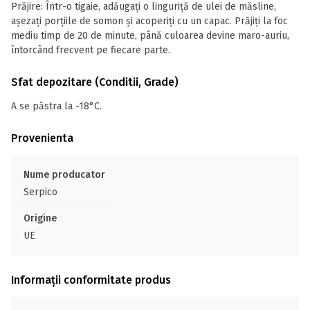
Prăjire: Într-o tigaie, adăugați o linguriță de ulei de măsline,
așezați porțiile de somon și acoperiți cu un capac. Prăjiți la foc
mediu timp de 20 de minute, până culoarea devine maro-auriu,
întorcând frecvent pe fiecare parte.
Sfat depozitare (Conditii, Grade)
A se păstra la -18°C.
Provenienta
Nume producator
Serpico
Origine
UE
Informații conformitate produs