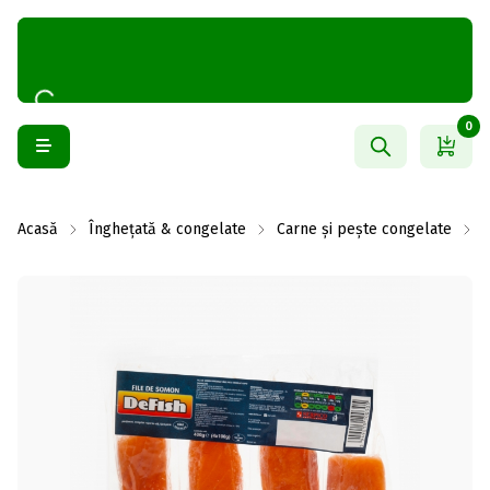
0
Acasă
Înghețată & congelate
Carne și pește congelate
P