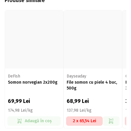
Produse similare
DeFish
Dayseaday
Oc
Somon norvegian 2x200g
File somon cu piele 4 buc,
Fi
500g
30
69,99
Lei
68,99
Lei
3
174,98 Lei/kg
137,98 Lei/kg
13
Adaugă în coș
2 x 65,54 Lei