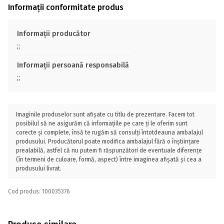
Informații conformitate produs
Informații producător
;;
Informații persoană responsabilă
;;
Imaginile produselor sunt afișate cu titlu de prezentare. Facem tot
posibilul să ne asigurăm că informațiile pe care ți le oferim sunt
corecte și complete, însă te rugăm să consulți întotdeauna ambalajul
produsului. Producătorul poate modifica ambalajul fără o înștiințare
prealabilă, astfel că nu putem fi răspunzători de eventuale diferențe
(în termeni de culoare, formă, aspect) între imaginea afișată și cea a
produsului livrat.
Cod produs: 100035376