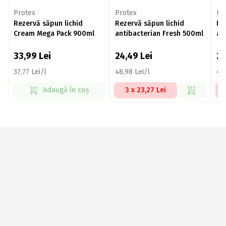
Protex
Protex
Pr
Rezervă săpun lichid
Rezervă săpun lichid
Re
Cream Mega Pack 900ml
antibacterian Fresh 500ml
an
33,99
Lei
24,49
Lei
2
37,77 Lei/l
48,98 Lei/l
44,
Adaugă în coș
3 x 23,27 Lei