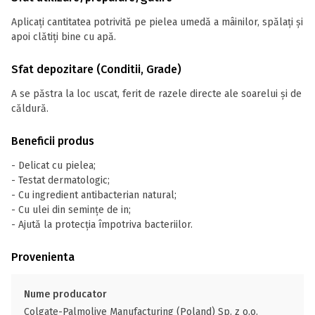
Aplicați cantitatea potrivită pe pielea umedă a mâinilor, spălați și
apoi clătiți bine cu apă.
Sfat depozitare (Conditii, Grade)
A se păstra la loc uscat, ferit de razele directe ale soarelui și de
căldură.
Beneficii produs
- Delicat cu pielea;
- Testat dermatologic;
- Cu ingredient antibacterian natural;
- Cu ulei din semințe de in;
- Ajută la protecția împotriva bacteriilor.
Provenienta
Nume producator
Colgate-Palmolive Manufacturing (Poland) Sp. z o.o.