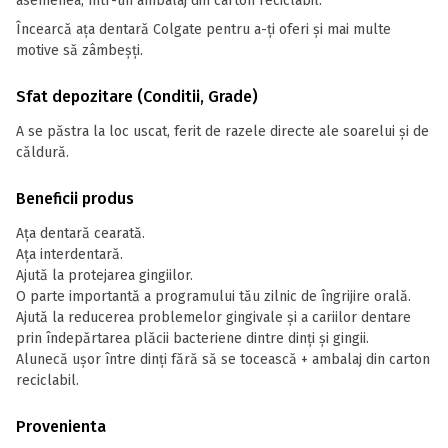
asemenea, într-un ambalaj din carton reciclabil.
Încearcă ața dentară Colgate pentru a-ți oferi și mai multe
motive să zâmbeșți.
Sfat depozitare (Conditii, Grade)
A se păstra la loc uscat, ferit de razele directe ale soarelui și de
căldură.
Beneficii produs
Ața dentară cearată.
Ața interdentară.
Ajută la protejarea gingiilor.
O parte importantă a programului tău zilnic de îngrijire orală.
Ajută la reducerea problemelor gingivale și a cariilor dentare
prin îndepărtarea plăcii bacteriene dintre dinți și gingii.
Alunecă ușor între dinți fără să se tocească + ambalaj din carton
reciclabil.
Provenienta