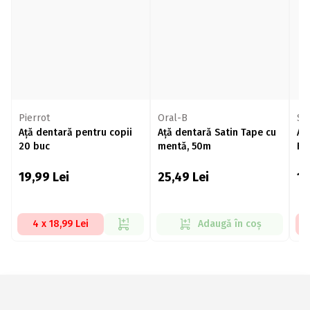
Pierrot
Oral-B
Se
Ață dentară pentru copii
Ață dentară Satin Tape cu
Aț
20 buc
mentă, 50m
Fl
19,99
Lei
25,49
Lei
1
4 x 18,99 Lei
Adaugă în coș