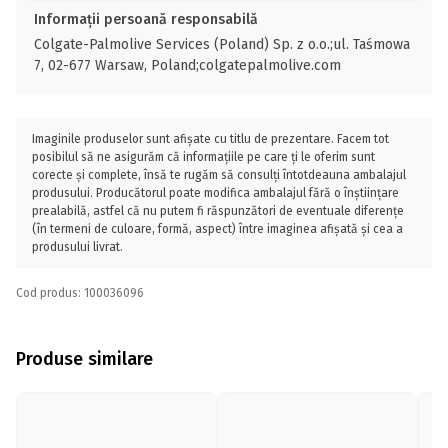
Informații persoană responsabilă
Colgate-Palmolive Services (Poland) Sp. z o.o.;ul. Taśmowa
7, 02-677 Warsaw, Poland;colgatepalmolive.com
Imaginile produselor sunt afișate cu titlu de prezentare. Facem tot
posibilul să ne asigurăm că informațiile pe care ți le oferim sunt
corecte și complete, însă te rugăm să consulți întotdeauna ambalajul
produsului. Producătorul poate modifica ambalajul fără o înștiințare
prealabilă, astfel că nu putem fi răspunzători de eventuale diferențe
(în termeni de culoare, formă, aspect) între imaginea afișată și cea a
produsului livrat.
Cod produs: 100036096
Produse similare