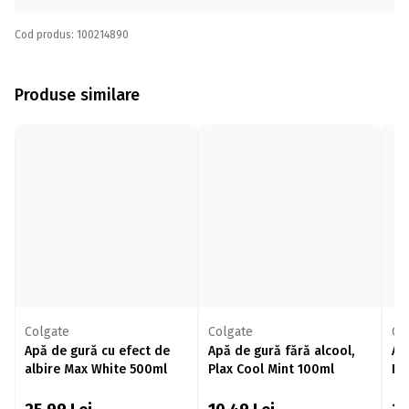
Cod produs: 100214890
Produse similare
Colgate
Colgate
Co
Apă de gură cu efect de
Apă de gură fără alcool,
Ap
albire Max White 500ml
Plax Cool Mint 100ml
Pl