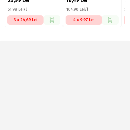
25,99
Lei
10,49
Lei
2
51,98 Lei/l
104,90 Lei/l
50,
3 x 24,69 Lei
4 x 9,97 Lei