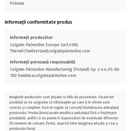
Polonia
Informații conformitate produs
Informații producător
Colgate-Palmolive Europe Sarl;4106,
Therwil/Switzerland;colgatepalmolive.com
Informații persoană responsabilă
Colgate-Palmolive Manufacturing (Poland) Sp. z o.o.;PL-58-
100 Swidnica;colgatepalmolive.com
Imaginile produselor sunt afișate cu titlu de prezentare. Facem tot
posibilul să ne asigurăm că informațiile pe care ți le oferim sunt
corecte și complete, însă te rugăm să consulți întotdeauna ambalajul
produsului. Producătorul poate modifica ambalajul fără o înștiințare
prealabilă, astfel că nu putem fi răspunzători de eventuale diferențe
(în termeni de culoare, formă, aspect) între imaginea afișată și cea a
produsului livrat.