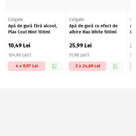
Colgate
Colgate
Co
Apă de gură fără alcool,
Apă de gură cu efect de
Ap
Plax Cool Mint 100ml
albire Max White 500ml
Pr
10,49
Lei
25,99
Lei
2
104,90 Lei/l
51,98 Lei/l
57,
4 x 9,97 Lei
3 x 24,69 Lei