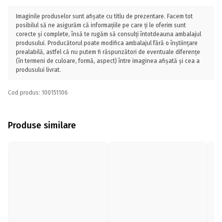
Imaginile produselor sunt afișate cu titlu de prezentare. Facem tot
posibilul să ne asigurăm că informațiile pe care ți le oferim sunt
corecte și complete, însă te rugăm să consulți întotdeauna ambalajul
produsului. Producătorul poate modifica ambalajul fără o înștiințare
prealabilă, astfel că nu putem fi răspunzători de eventuale diferențe
(în termeni de culoare, formă, aspect) între imaginea afișată și cea a
produsului livrat.
Cod produs: 100151106
Produse similare