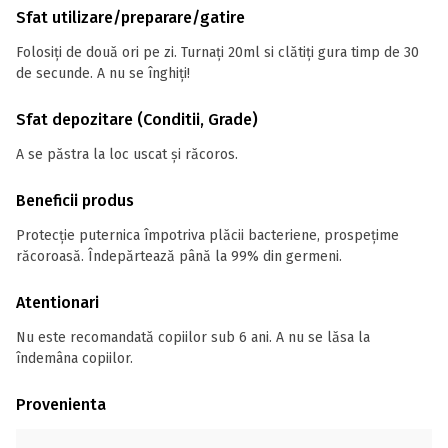
Sfat utilizare/preparare/gatire
Folosiți de două ori pe zi. Turnați 20ml si clătiți gura timp de 30
de secunde. A nu se înghiți!
Sfat depozitare (Conditii, Grade)
A se păstra la loc uscat și răcoros.
Beneficii produs
Protecție puternica împotriva plăcii bacteriene, prospețime
răcoroasă. Îndepărtează până la 99% din germeni.
Atentionari
Nu este recomandată copiilor sub 6 ani. A nu se lăsa la
îndemâna copiilor.
Provenienta