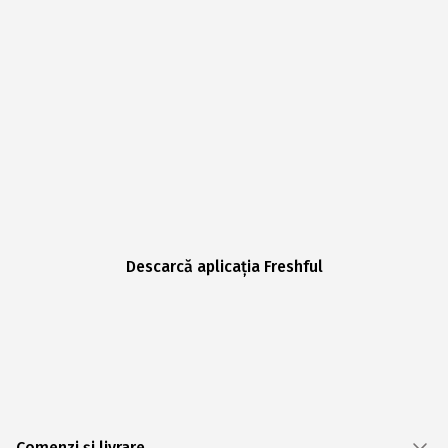
Descarcă aplicația Freshful
Comenzi și livrare