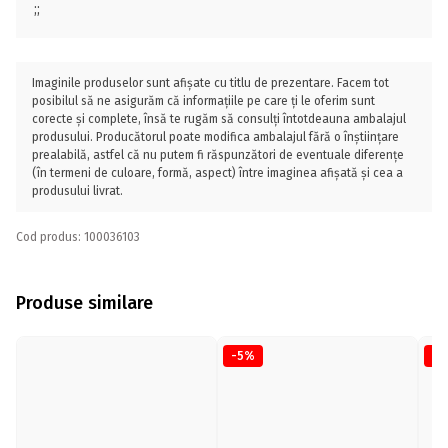
;;
Imaginile produselor sunt afișate cu titlu de prezentare. Facem tot
posibilul să ne asigurăm că informațiile pe care ți le oferim sunt
corecte și complete, însă te rugăm să consulți întotdeauna ambalajul
produsului. Producătorul poate modifica ambalajul fără o înștiințare
prealabilă, astfel că nu putem fi răspunzători de eventuale diferențe
(în termeni de culoare, formă, aspect) între imaginea afișată și cea a
produsului livrat.
Cod produs: 100036103
Produse similare
-5%
-5