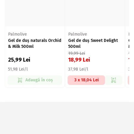
Palmolive
Palmolive
Pa
Gel de duș naturals Orchid
Gel de duș Sweet Delight
Ge
& Milk 500ml
500ml
Ma
19,99
Lei
19
25,99
Lei
18,99
Lei
1
51,98 Lei/l
37,98 Lei/l
37,
Adaugă în coș
3 x 18,04 Lei