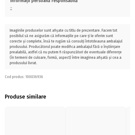
Informații persoană responsabilă
;;
Imaginile produselor sunt afișate cu titlu de prezentare. Facem tot
posibilul să ne asigurăm că informațiile pe care ți le oferim sunt
corecte și complete, însă te rugăm să consulți întotdeauna ambalajul
produsului. Producătorul poate modifica ambalajul fără o înștiințare
prealabilă, astfel că nu putem fi răspunzători de eventuale diferențe
(în termeni de culoare, formă, aspect) între imaginea afișată și cea a
produsului livrat.
Cod produs: 100036936
Produse similare