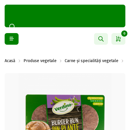
0
Acasă
Produse vegetale
Carne și specialități vegetale
C