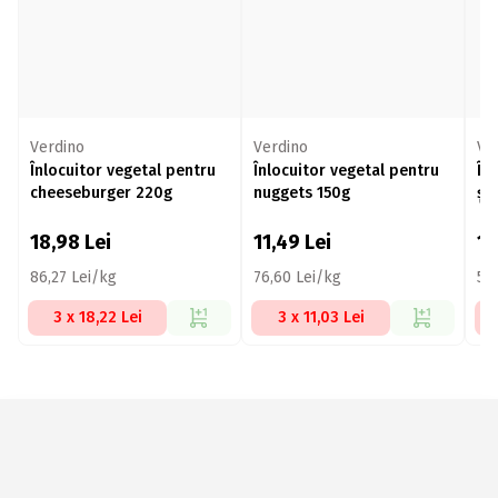
Verdino
Verdino
Ve
Înlocuitor vegetal pentru
Înlocuitor vegetal pentru
În
cheeseburger 220g
nuggets 150g
șn
18,98
Lei
11,49
Lei
11
86,27 Lei/kg
76,60 Lei/kg
59
3 x 18,22 Lei
3 x 11,03 Lei