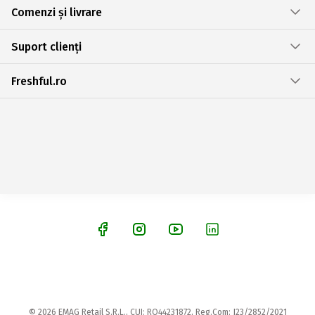
Comenzi și livrare
Suport clienți
Freshful.ro
© 2026 EMAG Retail S.R.L., CUI: RO44231872, Reg.Com: J23/2852/2021