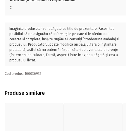
;;
Imaginile produselor sunt afișate cu titlu de prezentare. Facem tot
posibilul să ne asigurăm că informațiile pe care ți le oferim sunt
corecte și complete, însă te rugăm să consulți întotdeauna ambalajul
produsului. Producătorul poate modifica ambalajul fără o înștiințare
prealabilă, astfel că nu putem fi răspunzători de eventuale diferențe
(în termeni de culoare, formă, aspect) între imaginea afișată și cea a
produsului livrat.
Cod produs: 100036937
Produse similare