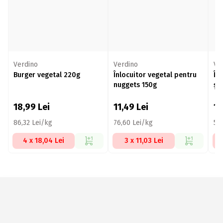
Verdino
Verdino
Ve
Burger vegetal 220g
Înlocuitor vegetal pentru
În
nuggets 150g
șn
18,99
Lei
11,49
Lei
11
86,32 Lei/kg
76,60 Lei/kg
59
4 x 18,04 Lei
3 x 11,03 Lei