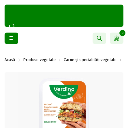
0
Acasă
Produse vegetale
Carne și specialități vegetale
C