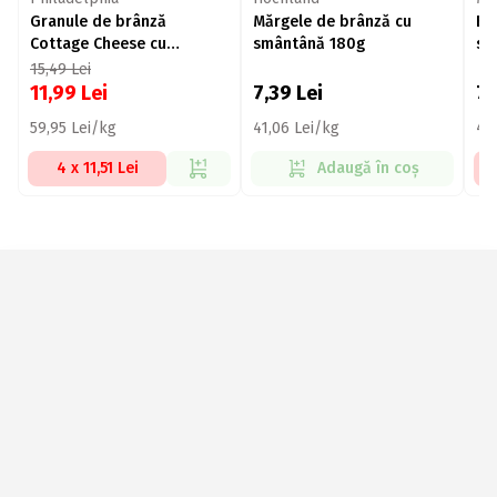
Granule de brânză
Mărgele de brânză cu
Br
Cottage Cheese cu
smântână 180g
sm
smântână 200g
15,49
Lei
11,99
Lei
7,39
Lei
7
59,95 Lei/kg
41,06 Lei/kg
42
4 x 11,51 Lei
Adaugă în coș