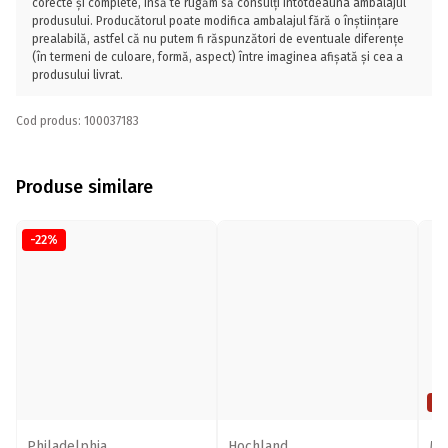
corecte și complete, însă te rugăm să consulți întotdeauna ambalajul
produsului. Producătorul poate modifica ambalajul fără o înștiințare
prealabilă, astfel că nu putem fi răspunzători de eventuale diferențe
(în termeni de culoare, formă, aspect) între imaginea afișată și cea a
produsului livrat.
Cod produs: 100037183
Produse similare
-22%
Pr
Philadelphia
Hochland
Mo