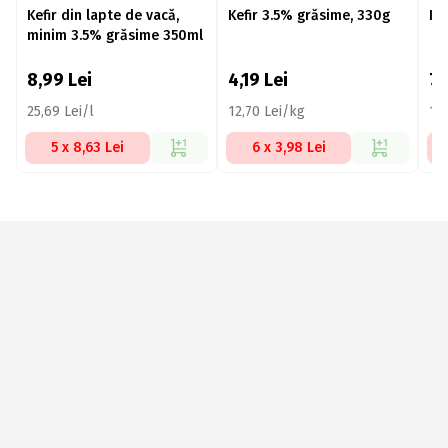
Kefir din lapte de vacă,
Kefir 3.5% grăsime, 330g
Ke
minim 3.5% grăsime 350ml
8,99
Lei
4,19
Lei
7,
25,69 Lei/l
12,70 Lei/kg
14
5 x 8,63 Lei
6 x 3,98 Lei