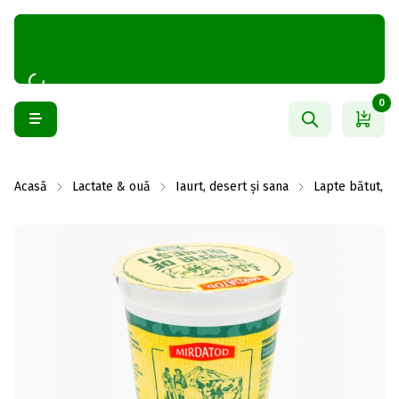
0
Acasă
Lactate & ouă
Iaurt, desert și sana
Lapte bătut, ch