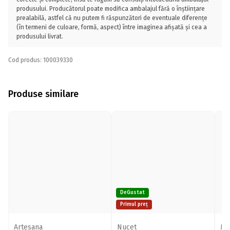
produsului. Producătorul poate modifica ambalajul fără o înștiințare
prealabilă, astfel că nu putem fi răspunzători de eventuale diferențe
(în termeni de culoare, formă, aspect) între imaginea afișată și cea a
produsului livrat.
Cod produs: 100039330
Produse similare
DeGustat
Primul preț
Artesana
Nucet
Mü