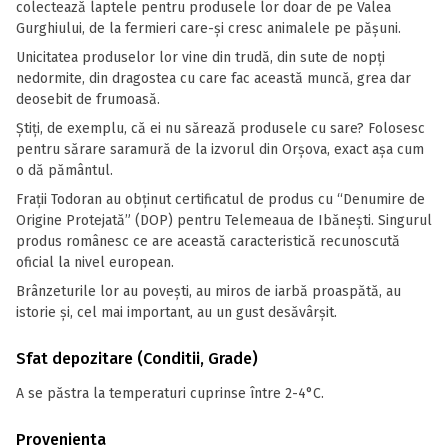
colectează laptele pentru produsele lor doar de pe Valea
Gurghiului, de la fermieri care-și cresc animalele pe pășuni.
Unicitatea produselor lor vine din trudă, din sute de nopți
nedormite, din dragostea cu care fac această muncă, grea dar
deosebit de frumoasă.
Știți, de exemplu, că ei nu sărează produsele cu sare? Folosesc
pentru sărare saramură de la izvorul din Orșova, exact așa cum
o dă pământul.
Frații Todoran au obținut certificatul de produs cu “Denumire de
Origine Protejată” (DOP) pentru Telemeaua de Ibănești. Singurul
produs românesc ce are această caracteristică recunoscută
oficial la nivel european.
Brânzeturile lor au povești, au miros de iarbă proaspătă, au
istorie și, cel mai important, au un gust desăvârșit.
Sfat depozitare (Conditii, Grade)
A se păstra la temperaturi cuprinse între 2-4°C.
Provenienta