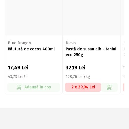
Blue Dragon
Niavis
Sh
Băutură de cocos 400ml
Pastă de susan alb - tahini
Pa
eco 250g
25
17,49
Lei
32,19
Lei
1
43,73 Lei/l
128,76 Lei/kg
63
Adaugă în coș
2 x 29,94 Lei