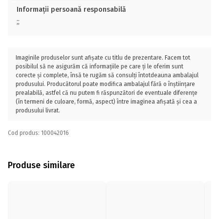
Informații persoană responsabilă
;;
Imaginile produselor sunt afișate cu titlu de prezentare. Facem tot
posibilul să ne asigurăm că informațiile pe care ți le oferim sunt
corecte și complete, însă te rugăm să consulți întotdeauna ambalajul
produsului. Producătorul poate modifica ambalajul fără o înștiințare
prealabilă, astfel că nu putem fi răspunzători de eventuale diferențe
(în termeni de culoare, formă, aspect) între imaginea afișată și cea a
produsului livrat.
Cod produs: 100042016
Produse similare