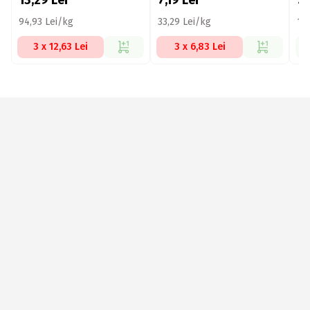
13,29
Lei
7,19
Lei
7
94,93 Lei/kg
33,29 Lei/kg
19
3 x 12,63 Lei
3 x 6,83 Lei