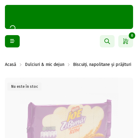
0
Acasă
Dulciuri & mic dejun
Biscuiți, napolitane și prăjituri
Nu este în stoc