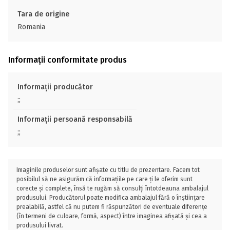
Tara de origine
Romania
Informații conformitate produs
Informații producător
;;
Informații persoană responsabilă
;;
Imaginile produselor sunt afișate cu titlu de prezentare. Facem tot
posibilul să ne asigurăm că informațiile pe care ți le oferim sunt
corecte și complete, însă te rugăm să consulți întotdeauna ambalajul
produsului. Producătorul poate modifica ambalajul fără o înștiințare
prealabilă, astfel că nu putem fi răspunzători de eventuale diferențe
(în termeni de culoare, formă, aspect) între imaginea afișată și cea a
produsului livrat.