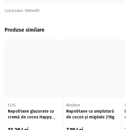
Cod produs: 100044151
Produse similare
FLIS
Roshen
De
Napolitane glazurate cu
Napolitane cu umplutură
Na
cremă de cocos Happy
de cocos și migdale 216g
că
Bianco 140g
și