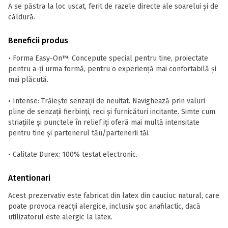
A se păstra la loc uscat, ferit de razele directe ale soarelui și de
căldură.
Beneficii produs
• Forma Easy-On™: Concepute special pentru tine, proiectate
pentru a-ți urma formă, pentru o experiență mai confortabilă și
mai plăcută.
• Intense: Trăiește senzații de neuitat. Navighează prin valuri
pline de senzații fierbinți, reci și furnicături incitante. Simte cum
striațiile și punctele în relief iți oferă mai multă intensitate
pentru tine și partenerul tău/partenerii tăi.
• Calitate Durex: 100% testat electronic.
Atentionari
Acest prezervativ este fabricat din latex din cauciuc natural, care
poate provoca reacții alergice, inclusiv șoc anafilactic, dacă
utilizatorul este alergic la latex.