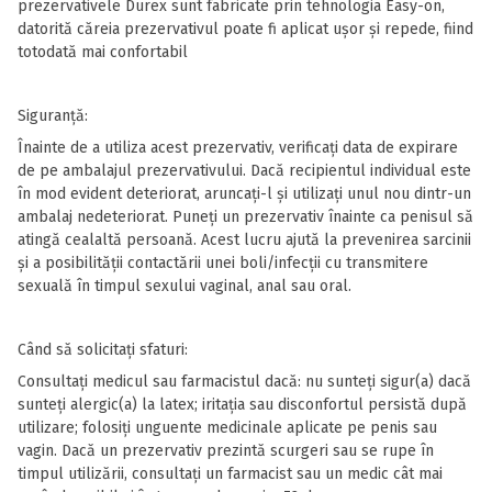
prezervativele Durex sunt fabricate prin tehnologia Easy-on,
datorită căreia prezervativul poate fi aplicat ușor și repede, fiind
totodată mai confortabil
Siguranță:
Înainte de a utiliza acest prezervativ, verificați data de expirare
de pe ambalajul prezervativului. Dacă recipientul individual este
în mod evident deteriorat, aruncați-l și utilizați unul nou dintr-un
ambalaj nedeteriorat. Puneți un prezervativ înainte ca penisul să
atingă cealaltă persoană. Acest lucru ajută la prevenirea sarcinii
și a posibilității contactării unei boli/infecții cu transmitere
sexuală în timpul sexului vaginal, anal sau oral.
Când să solicitați sfaturi:
Consultați medicul sau farmacistul dacă: nu sunteți sigur(a) dacă
sunteți alergic(a) la latex; iritația sau disconfortul persistă după
utilizare; folosiți unguente medicinale aplicate pe penis sau
vagin. Dacă un prezervativ prezintă scurgeri sau se rupe în
timpul utilizării, consultați un farmacist sau un medic cât mai