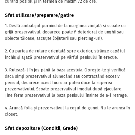
curând posibil și în termen de maxim 72 de ore.
Sfat utilizare/preparare/gatire
1. Desfă ambalajul pornind de la marginea zimțată și scoate cu
grijă prezervativul, deoarece poate fi deteriorat de unghii sau
obiecte tăioase, ascuțite (bijuterii sau piercing-uri).
2. Cu partea de rulare orientată spre exterior, strânge capătul
închis și așază prezervativul pe vârful penisului în erecție.
3. Rulează-l în jos până la baza acestuia. Oprește-te și verifică
dacă simți prezervativul alunecând sau contractând excesiv
penisul, deoarece acest lucru ar putea duce la ruperea
prezervativului. Scoate prezervativul imediat după ejaculare.
Ține ferm prezervativul la baza penisului înainte de a-l retrage.
4. Aruncă folia și prezervativul la coșul de gunoi. Nu le arunca în
closet.
Sfat depozitare (Conditii, Grade)