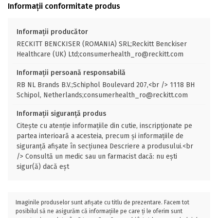
Informații conformitate produs
Informații producător
RECKITT BENCKISER (ROMANIA) SRL;Reckitt Benckiser
Healthcare (UK) Ltd;consumerhealth_ro@reckitt.com
Informații persoană responsabilă
RB NL Brands B.V.;Schiphol Boulevard 207,<br /> 1118 BH
Schipol, Netherlands;consumerhealth_ro@reckitt.com
Informații siguranță produs
Citește cu atenție informațiile din cutie, inscripționate pe
partea interioară a acesteia, precum și informațiile de
siguranță afișate în secțiunea Descriere a produsului.<br
/> Consultă un medic sau un farmacist dacă: nu ești
sigur(ă) dacă eșt
Imaginile produselor sunt afișate cu titlu de prezentare. Facem tot
posibilul să ne asigurăm că informațiile pe care ți le oferim sunt