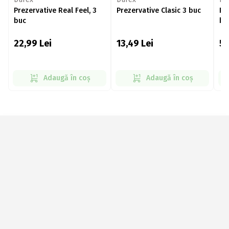
Prezervative Real Feel, 3
Prezervative Clasic 3 buc
Pr
buc
bu
22,99
Lei
13,49
Lei
5
Adaugă în coș
Adaugă în coș