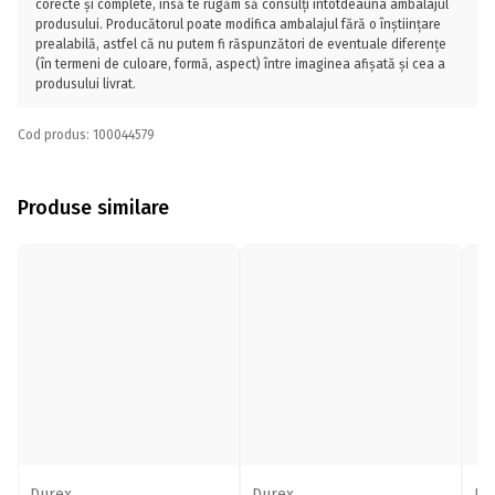
corecte și complete, însă te rugăm să consulți întotdeauna ambalajul
produsului. Producătorul poate modifica ambalajul fără o înștiințare
prealabilă, astfel că nu putem fi răspunzători de eventuale diferențe
(în termeni de culoare, formă, aspect) între imaginea afișată și cea a
produsului livrat.
Cod produs: 100044579
Produse similare
Durex
Durex
Du