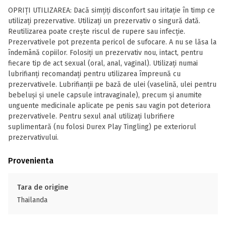
OPRIȚI UTILIZAREA: Dacă simțiți disconfort sau iritație în timp ce
utilizați prezervative. Utilizați un prezervativ o singură dată.
Reutilizarea poate crește riscul de rupere sau infecție.
Prezervativele pot prezenta pericol de sufocare. A nu se lăsa la
îndemână copiilor. Folosiți un prezervativ nou, intact, pentru
fiecare tip de act sexual (oral, anal, vaginal). Utilizați numai
lubrifianți recomandați pentru utilizarea împreună cu
prezervativele. Lubrifianții pe bază de ulei (vaselină, ulei pentru
bebeluși și unele capsule intravaginale), precum și anumite
unguente medicinale aplicate pe penis sau vagin pot deteriora
prezervativele. Pentru sexul anal utilizați lubrifiere
suplimentară (nu folosi Durex Play Tingling) pe exteriorul
prezervativului.
Provenienta
Tara de origine
Thailanda