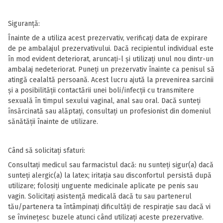
Siguranță:
Înainte de a utiliza acest prezervativ, verificați data de expirare
de pe ambalajul prezervativului. Dacă recipientul individual este
în mod evident deteriorat, aruncați-l și utilizați unul nou dintr-un
ambalaj nedeteriorat. Puneți un prezervativ înainte ca penisul să
atingă cealaltă persoană. Acest lucru ajută la prevenirea sarcinii
și a posibilității contactării unei boli/infecții cu transmitere
sexuală în timpul sexului vaginal, anal sau oral. Dacă sunteți
însărcinată sau alăptați, consultați un profesionist din domeniul
sănătății înainte de utilizare.
Când să solicitați sfaturi:
Consultați medicul sau farmacistul dacă: nu sunteți sigur(a) dacă
sunteți alergic(a) la latex; iritația sau disconfortul persistă după
utilizare; folosiți unguente medicinale aplicate pe penis sau
vagin. Solicitați asistență medicală dacă tu sau partenerul
tău/partenera ta întâmpinați dificultăți de respirație sau dacă vi
se învinețesc buzele atunci când utilizați aceste prezervative.