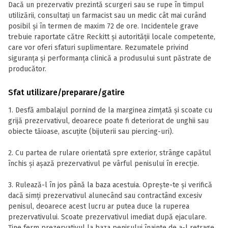
Dacă un prezervativ prezintă scurgeri sau se rupe în timpul
utilizării, consultați un farmacist sau un medic cât mai curând
posibil și în termen de maxim 72 de ore. Incidentele grave
trebuie raportate către Reckitt și autorității locale competente,
care vor oferi sfaturi suplimentare. Rezumatele privind
siguranța și performanța clinică a produsului sunt păstrate de
producător.
Sfat utilizare/preparare/gatire
1. Desfă ambalajul pornind de la marginea zimțată și scoate cu
grijă prezervativul, deoarece poate fi deteriorat de unghii sau
obiecte tăioase, ascuțite (bijuterii sau piercing-uri).
2. Cu partea de rulare orientată spre exterior, strânge capătul
închis și așază prezervativul pe vârful penisului în erecție.
3. Rulează-l în jos până la baza acestuia. Oprește-te și verifică
dacă simți prezervativul alunecând sau contractând excesiv
penisul, deoarece acest lucru ar putea duce la ruperea
prezervativului. Scoate prezervativul imediat după ejaculare.
Ține ferm prezervativul la baza penisului înainte de a-l retrage.