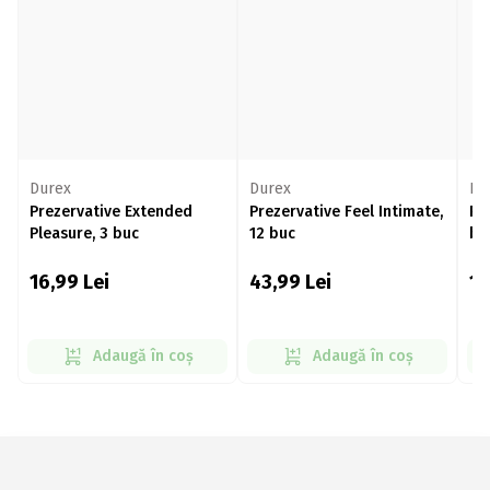
Durex
Durex
Du
Prezervative Extended
Prezervative Feel Intimate,
Pr
Pleasure, 3 buc
12 buc
bu
16,99
Lei
43,99
Lei
1
Adaugă în coș
Adaugă în coș