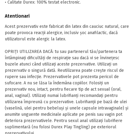
• Calitate Durex: 100% testat electronic.
Atentionari
Acest prezervativ este fabricat din latex din cauciuc natural, care
poate provoca reacții alergice, inclusiv șoc anafilactic, dacă
utilizatorul este alergic la latex.
OPRIȚI UTILIZAREA DACĂ: tu sau partenerul tău/partenera ta
întâmpinați dificultăți de respirație sau dacă vi se învinețesc
buzele atunci când utilizați aceste prezervative. Utilizați un
prezervativ o singură dată. Reutilizarea poate crește riscul de
rupere sau infecție. Prezervativele pot prezenta pericol de
sufocare. A nu se lăsa la îndemâna copiilor. Folosiți un
prezervativ nou, intact, pentru fiecare tip de act sexual (oral,
anal, vaginal). Utilizați numai lubrifianți recomandați pentru
utilizarea împreună cu prezervative. Lubrifianții pe bază de ulei
(vaselină, ulei pentru bebeluși și unele capsule intravaginale) și
anumite unguente medicinale aplicate pe penis sau vagin pot
deteriora prezervativele. Pentru sexul anal utilizați lubrifiere
suplimentară (nu folosi Durex Play Tingling) pe exteriorul
prezervativului.