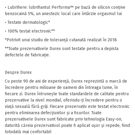
• Lubrifiere: lubrifiantul Performa™ pe bază de silicon conține
benzocaină 5%, un anestezic local care întârzie orgasmul lui
• Testate dermatologic*
• 100% testat electronic**
*Potrivit unui studiu de toleranță cutanată realizat în 2018.
**Toate prezervativele Durex sunt testate pentru a depista
defectele de fabricație.
Despre Durex
Cu peste 90 de ani de experiență, Durex reprezintă o marcă de
încredere pentru milioane de oameni din întreaga lume, în
fiecare zi. Durex întrunește toate standardele de calitate pentru
prezervative la nivel mondial, oferindu-ți încredere pentru o
viață sexuală fără griji. Fiecare prezervativ este testat electronic
pentru eliminarea defecțiunilor și a fisurilor. Toate
prezervativele Durex sunt fabricate prin tehnologia Easy-on,
datorită căreia prezervativul poate fi aplicat ușor și repede, fiind
totodată mai confortabil