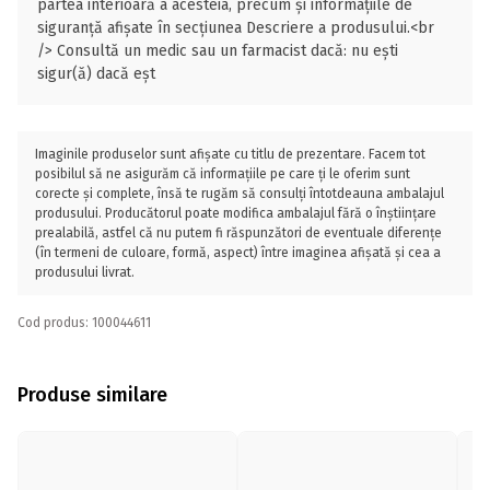
partea interioară a acesteia, precum și informațiile de
siguranță afișate în secțiunea Descriere a produsului.<br
/> Consultă un medic sau un farmacist dacă: nu ești
sigur(ă) dacă eșt
Imaginile produselor sunt afișate cu titlu de prezentare. Facem tot
posibilul să ne asigurăm că informațiile pe care ți le oferim sunt
corecte și complete, însă te rugăm să consulți întotdeauna ambalajul
produsului. Producătorul poate modifica ambalajul fără o înștiințare
prealabilă, astfel că nu putem fi răspunzători de eventuale diferențe
(în termeni de culoare, formă, aspect) între imaginea afișată și cea a
produsului livrat.
Cod produs: 100044611
Produse similare