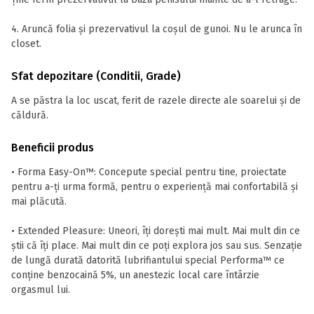
4. Aruncă folia și prezervativul la coșul de gunoi. Nu le arunca în
closet.
Sfat depozitare (Conditii, Grade)
A se păstra la loc uscat, ferit de razele directe ale soarelui și de
căldură.
Beneficii produs
• Forma Easy-On™: Concepute special pentru tine, proiectate
pentru a-ți urma formă, pentru o experiență mai confortabilă și
mai plăcută.
• Extended Pleasure: Uneori, îți dorești mai mult. Mai mult din ce
știi că îți place. Mai mult din ce poți explora jos sau sus. Senzație
de lungă durată datorită lubrifiantului special Performa™ ce
conține benzocaină 5%, un anestezic local care întârzie
orgasmul lui.