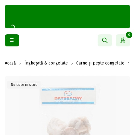
0
Acasă
Înghețată & congelate
Carne și pește congelate
F
Nu este în stoc