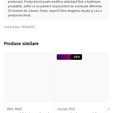
produsului. Producătorul poate modifica ambalajul fără o înștiințare
prealabilă, astfel că nu putem fi răspunzători de eventuale diferențe
(în termeni de culoare, formă, aspect) între imaginea afișată și cea a
produsului livrat.
Cod produs: 100044731
Produse similare
-20%
MAS MAR
Ocean Fish
MA