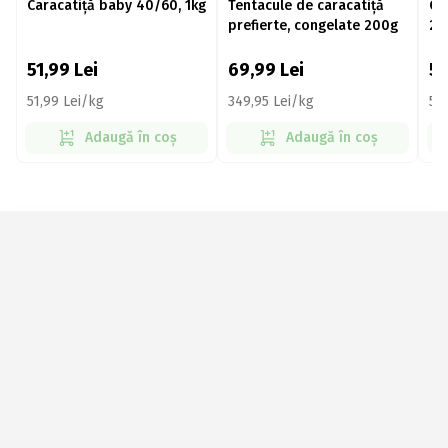
Caracatiță baby 40/60, 1kg
Tentacule de caracatiță
Ca
prefierte, congelate 200g
20
51,99
Lei
69,99
Lei
51
51,99 Lei/kg
349,95 Lei/kg
51
Adaugă în coș
Adaugă în coș