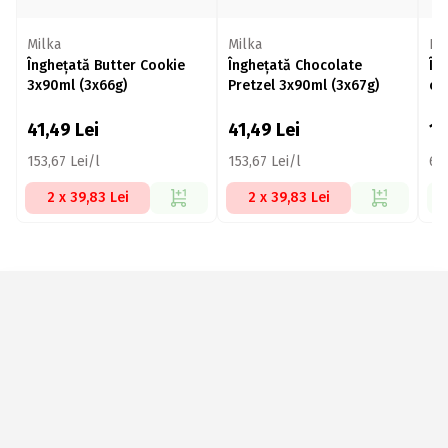
Milka
Milka
Le
Înghețată Butter Cookie
Înghețată Chocolate
În
3x90ml (3x66g)
Pretzel 3x90ml (3x67g)
că
Pi
41,49
Lei
41,49
Lei
1
153,67 Lei/l
153,67 Lei/l
69
2 x 39,83 Lei
2 x 39,83 Lei