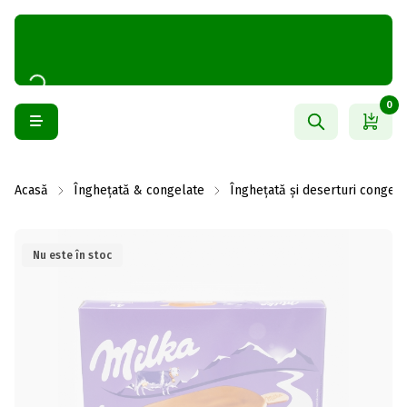
0
Acasă
Înghețată & congelate
Înghețată și deserturi congela
Nu este în stoc