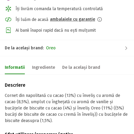
Îți livrăm comanda la temperatură controlată
ambalajele cu garanție
Îți luăm de acasă
Ai banii înapoi rapid dacă nu ești mulțumit
De la același brand:
Oreo
Informatii
Ingrediente
De la același brand
Descriere
Cornet din napolitană cu cacao (13%) cu înveliș cu aromă de
cacao (8,5%), umplut cu îngheţată cu aromă de vanilie și
bucățele de biscuite cu cacao (4%) şi înveliş Oreo (11%) ((5%)
bucăți de biscuite de cacao cu cremă în înveliș)) cu bucăţele de
biscuite deasupra (1,5%).