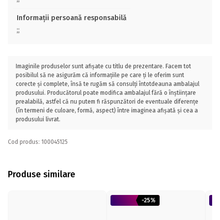
Informații persoană responsabilă
;;
Imaginile produselor sunt afișate cu titlu de prezentare. Facem tot
posibilul să ne asigurăm că informațiile pe care ți le oferim sunt
corecte și complete, însă te rugăm să consulți întotdeauna ambalajul
produsului. Producătorul poate modifica ambalajul fără o înștiințare
prealabilă, astfel că nu putem fi răspunzători de eventuale diferențe
(în termeni de culoare, formă, aspect) între imaginea afișată și cea a
produsului livrat.
Cod produs: 100045125
Produse similare
-25%