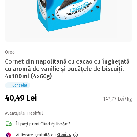
Oreo
Cornet din napolitană cu cacao cu îngheţată
cu aromă de vanilie și bucățele de biscuiți,
4x100ml (4x66g)
Congelat
40,49
Lei
147,77 Lei/kg
Avantajele Freshful:
Îl poți primi Când îți livrăm?
Genius
Ai livrare gratuită cu