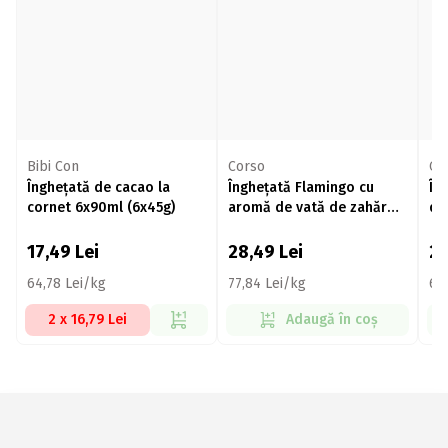
Bibi Con
Corso
Co
Înghețată de cacao la
Înghețată Flamingo cu
În
cornet 6x90ml (6x45g)
aromă de vată de zahăr
de
4x130ml (4x73g)
17,49
Lei
28,49
Lei
2
64,78 Lei/kg
77,84 Lei/kg
63,
2 x 16,79 Lei
Adaugă în coș