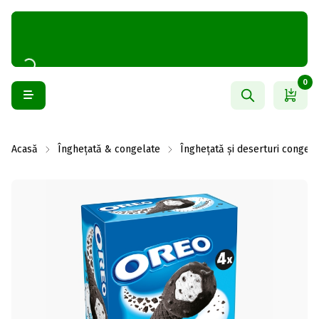
0
Acasă
Înghețată & congelate
Înghețată și deserturi congela