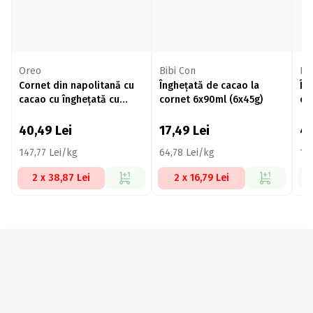
Oreo
Bibi Con
Ki
Cornet din napolitană cu
Înghețată de cacao la
În
cacao cu îngheţată cu
cornet 6x90ml (6x45g)
ci
aromă de vanilie și
(4
bucățele de biscuiți,
40,49
Lei
17,49
Lei
4
4x100ml (4x66g)
147,77 Lei/kg
64,78 Lei/kg
135
2 x 38,87 Lei
2 x 16,79 Lei