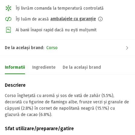
Îți livrăm comanda la temperatură controlată
ambalajele cu garanție
Îți luăm de acasă
Ai banii înapoi rapid dacă nu ești mulțumit
De la același brand:
Corso
Informatii
Ingrediente
De la același brand
Descriere
Corso înghețată cu aromă și sos de vată de zahăr (5.5%),
decorată cu figurine de flamingo albe, frunze verzi și granule de
căpșuni (2.8%) în cornet de napolitană neagră (15.1%) cu
glazură de cacao (6.8%).
Sfat utilizare/preparare/gatire