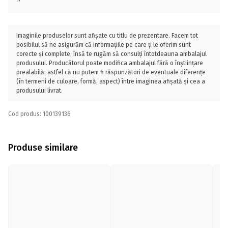
Imaginile produselor sunt afișate cu titlu de prezentare. Facem tot
posibilul să ne asigurăm că informațiile pe care ți le oferim sunt
corecte și complete, însă te rugăm să consulți întotdeauna ambalajul
produsului. Producătorul poate modifica ambalajul fără o înștiințare
prealabilă, astfel că nu putem fi răspunzători de eventuale diferențe
(în termeni de culoare, formă, aspect) între imaginea afișată și cea a
produsului livrat.
Cod produs: 100139136
Produse similare