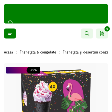
0
Acasă
Înghețată & congelate
Înghețată și deserturi congela
-25%