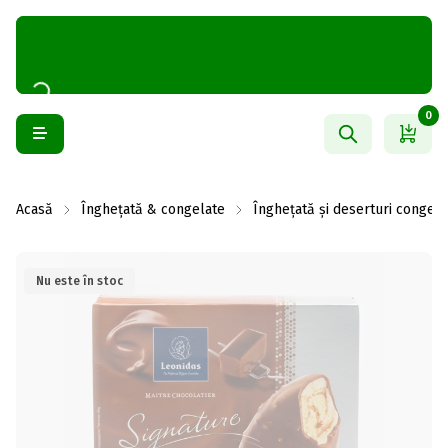
0
Acasă
Înghețată & congelate
Înghețată și deserturi congela
Nu este în stoc