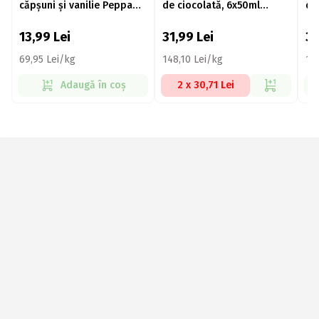
căpșuni și vanilie Peppa
de ciocolată, 6x50ml
de
Pig 6x60ml (6x32g)
(6x36g)
la
13,99
Lei
31,99
Lei
3
69,95 Lei/kg
148,10 Lei/kg
154
Adaugă în coș
2 x 30,71 Lei