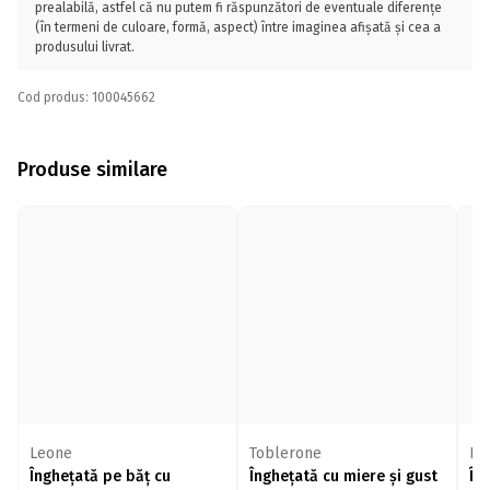
prealabilă, astfel că nu putem fi răspunzători de eventuale diferențe
(în termeni de culoare, formă, aspect) între imaginea afișată și cea a
produsului livrat.
Cod produs: 100045662
Produse similare
Leone
Toblerone
Ki
Înghețată pe băț cu
Înghețată cu miere și gust
În