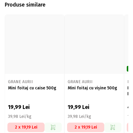
Produse similare
De
GRANE AURII
GRANE AURII
Na
Mini foitaj cu caise 500g
Mini foitaj cu vișine 500g
Pa
bu
19,99
Lei
19,99
Lei
4
39,98 Lei/kg
39,98 Lei/kg
19
2 x 19,19 Lei
2 x 19,19 Lei