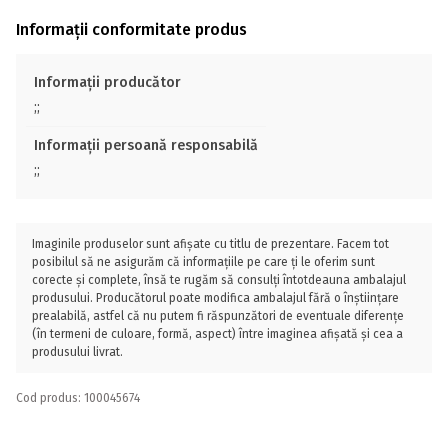
Informații conformitate produs
Informații producător
;;
Informații persoană responsabilă
;;
Imaginile produselor sunt afișate cu titlu de prezentare. Facem tot
posibilul să ne asigurăm că informațiile pe care ți le oferim sunt
corecte și complete, însă te rugăm să consulți întotdeauna ambalajul
produsului. Producătorul poate modifica ambalajul fără o înștiințare
prealabilă, astfel că nu putem fi răspunzători de eventuale diferențe
(în termeni de culoare, formă, aspect) între imaginea afișată și cea a
produsului livrat.
Cod produs: 100045674