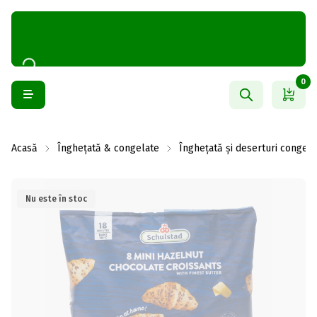
0
Acasă
Înghețată & congelate
Înghețată și deserturi congela
Nu este în stoc