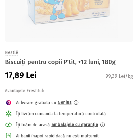
Nestlé
Biscuiți pentru copii P'tit, +12 luni, 180g
17,89
Lei
99,39 Lei/kg
Avantajele Freshful:
Genius
Ai livrare gratuită cu
Îți livrăm comanda la temperatură controlată
ambalajele cu garanție
Îți luăm de acasă
Ai banii înapoi rapid dacă nu ești mulțumit