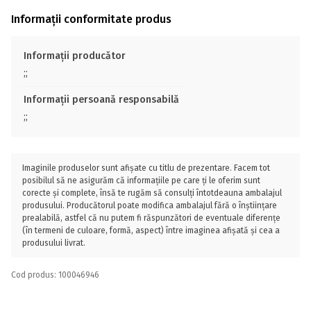
Informații conformitate produs
Informații producător
;;
Informații persoană responsabilă
;;
Imaginile produselor sunt afișate cu titlu de prezentare. Facem tot
posibilul să ne asigurăm că informațiile pe care ți le oferim sunt
corecte și complete, însă te rugăm să consulți întotdeauna ambalajul
produsului. Producătorul poate modifica ambalajul fără o înștiințare
prealabilă, astfel că nu putem fi răspunzători de eventuale diferențe
(în termeni de culoare, formă, aspect) între imaginea afișată și cea a
produsului livrat.
Cod produs: 100046946