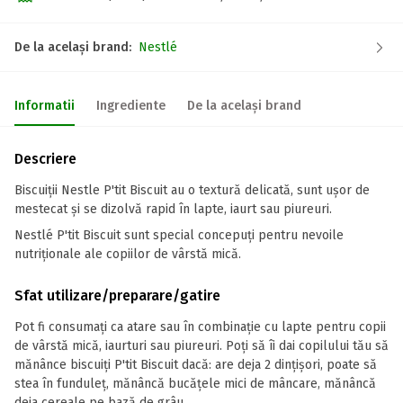
De la același brand:
Nestlé
Informatii
Ingrediente
De la același brand
Descriere
Biscuiții Nestle P'tit Biscuit au o textură delicată, sunt ușor de
mestecat și se dizolvă rapid în lapte, iaurt sau piureuri.
Nestlé P'tit Biscuit sunt special concepuți pentru nevoile
nutriționale ale copiilor de vârstă mică.
Sfat utilizare/preparare/gatire
Pot fi consumați ca atare sau în combinație cu lapte pentru copii
de vârstă mică, iaurturi sau piureuri. Poți să îi dai copilului tău să
mănânce biscuiți P'tit Biscuit dacă: are deja 2 dințișori, poate să
stea în funduleț, mănâncă bucățele mici de mâncare, mănâncă
deja cereale pe bază de grâu.