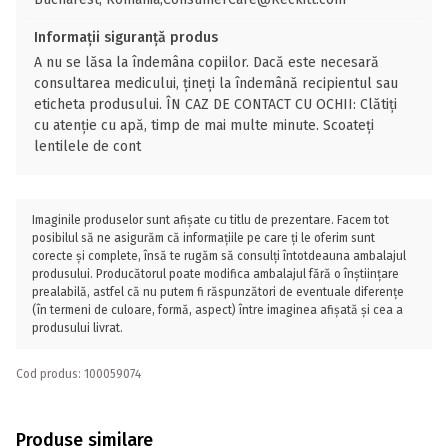
Informații siguranță produs
A nu se lăsa la îndemâna copiilor. Dacă este necesară
consultarea medicului, țineți la îndemână recipientul sau
eticheta produsului. ÎN CAZ DE CONTACT CU OCHII: Clătiți
cu atenție cu apă, timp de mai multe minute. Scoateți
lentilele de cont
Imaginile produselor sunt afișate cu titlu de prezentare. Facem tot
posibilul să ne asigurăm că informațiile pe care ți le oferim sunt
corecte și complete, însă te rugăm să consulți întotdeauna ambalajul
produsului. Producătorul poate modifica ambalajul fără o înștiințare
prealabilă, astfel că nu putem fi răspunzători de eventuale diferențe
(în termeni de culoare, formă, aspect) între imaginea afișată și cea a
produsului livrat.
Cod produs: 100059074
Produse similare