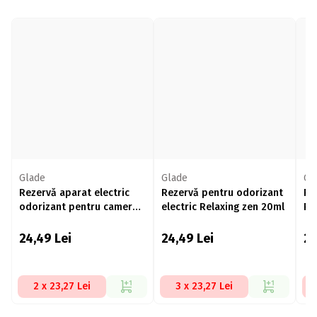
Glade
Glade
Gl
Rezervă aparat electric
Rezervă pentru odorizant
Re
odorizant pentru cameră
electric Relaxing zen 20ml
Re
Refreshing Air 20ml
24,49
Lei
24,49
Lei
2
2 x 23,27 Lei
3 x 23,27 Lei