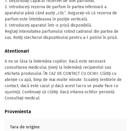
1. Deșurubați capacul rezervei de ulei parfumat.
2. Introduceți rezerva de parfum în partea inferioară a
aparatului până când auziți „clic”. Asigurați-vă că rezerva de
parfum este întotdeauna în poziție verticală.
3. Introduceți aparatul într-o priză disponibilă.
Reglați intensitatea parfumului rotind cadranul din partea de
sus. Rotiți stecherul dispozitivului pentru a-l potrivi în priză.
Atentionari
A nu se lăsa la îndemâna copiilor. Dacă este necesară
consultarea medicului, țineți la îndemână recipientul sau
eticheta produsului. ÎN CAZ DE CONTACT CU OCHII: Clătiți cu
atenție cu apă, timp de mai multe minute. Scoateți lentilele de
contact, dacă este cazul și dacă acest lucru se poate face cu
ușurință. Continuați să clătiți. Dacă iritarea ochilor persistă:
Consultaţi medicul.
Provenienta
Tara de origine