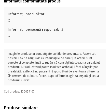
Informații conformitate produs
Informații producător
;;
Informații persoană responsabilă
;;
Imaginile produselor sunt afișate cu titlu de prezentare. Facem tot
posibilul să ne asigurăm că informațiile pe care ți le oferim sunt
corecte și complete, însă te rugăm să consulți întotdeauna ambalajul
produsului. Producătorul poate modifica ambalajul fără o înștiințare
prealabilă, astfel că nu putem fi răspunzători de eventuale diferențe
(în termeni de culoare, formă, aspect) între imaginea afișată și cea a
produsului livrat.
Cod produs: 100059107
Produse similare