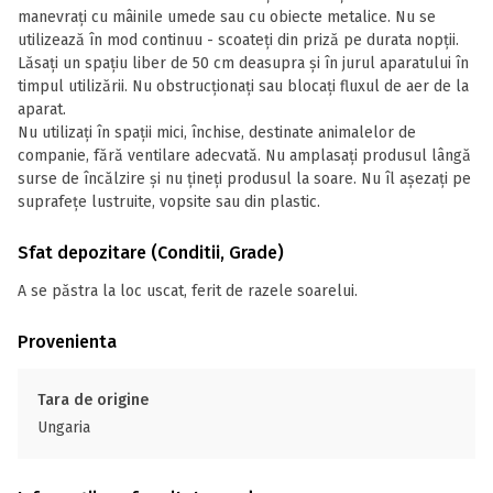
manevrați cu mâinile umede sau cu obiecte metalice. Nu se
utilizează în mod continuu - scoateți din priză pe durata nopții.
Lăsați un spațiu liber de 50 cm deasupra și în jurul aparatului în
timpul utilizării. Nu obstrucționați sau blocați fluxul de aer de la
aparat.
Nu utilizați în spații mici, închise, destinate animalelor de
companie, fără ventilare adecvată. Nu amplasați produsul lângă
surse de încălzire și nu țineți produsul la soare. Nu îl așezați pe
suprafețe lustruite, vopsite sau din plastic.
Sfat depozitare (Conditii, Grade)
A se păstra la loc uscat, ferit de razele soarelui.
Provenienta
Tara de origine
Ungaria