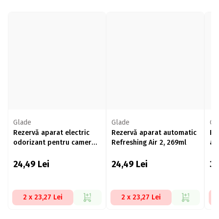
Glade
Glade
Gl
Rezervă aparat electric
Rezervă aparat automatic
Re
odorizant pentru cameră
Refreshing Air 2, 269ml
au
Refreshing Air 20ml
Bl
24,49
Lei
24,49
Lei
3
2 x 23,27 Lei
2 x 23,27 Lei