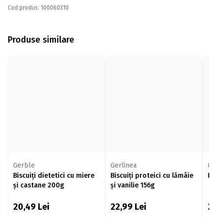
Cod produs: 100060310
Produse similare
Gerble
Gerlinea
Ge
Biscuiți dietetici cu miere
Biscuiți proteici cu lămâie
Bi
și castane 200g
și vanilie 156g
20,49
Lei
22,99
Lei
2