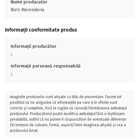
Nume producator
Bio's Merenderia
Informații conformitate produs
Informații producător
;;
Informații persoană responsabilă
;;
Imaginile produselor sunt afișate cu titlu de prezentare. Facem tot
posibilul să ne asigurăm că informațiile pe care ți le oferim sunt
corecte și complete, însă te rugăm să consulți întotdeauna ambalajul
produsului. Producătorul poate modifica ambalajul fără o înștiințare
prealabilă, astfel că nu putem fi răspunzători de eventuale diferențe
(în termeni de culoare, formă, aspect) între imaginea afișată și cea a
produsului livrat.