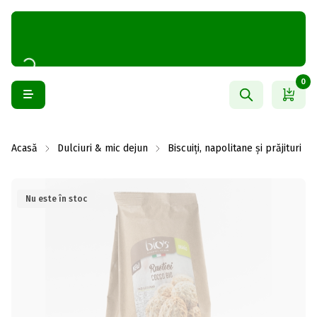
0
Acasă
Dulciuri & mic dejun
Biscuiți, napolitane și prăjituri
Nu este în stoc