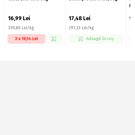
pr
ar
16,99
Lei
17,48
Lei
9
339,80 Lei/kg
291,33 Lei/kg
13
3 x 16,14 Lei
Adaugă în coș