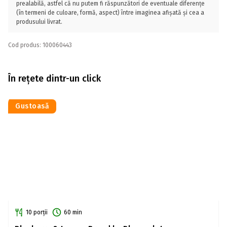
prealabilă, astfel că nu putem fi răspunzători de eventuale diferențe
(în termeni de culoare, formă, aspect) între imaginea afișată și cea a
produsului livrat.
Cod produs: 100060443
În rețete dintr-un click
Gustoasă
10 porții
60 min