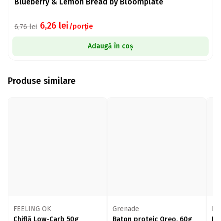
Blueberry & Lemon Bread by Bloomplate
6,26
lei
/porție
6,76
lei
Adaugă în coș
Produse similare
FEELING OK
Grenade
Na
Chiflă Low-Carb 50g
Baton proteic Oreo, 60g
Fu