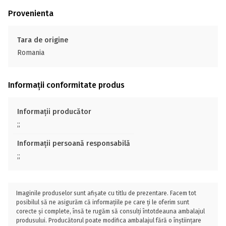
Provenienta
Tara de origine
Romania
Informații conformitate produs
Informații producător
;;
Informații persoană responsabilă
;;
Imaginile produselor sunt afișate cu titlu de prezentare. Facem tot
posibilul să ne asigurăm că informațiile pe care ți le oferim sunt
corecte și complete, însă te rugăm să consulți întotdeauna ambalajul
produsului. Producătorul poate modifica ambalajul fără o înștiințare