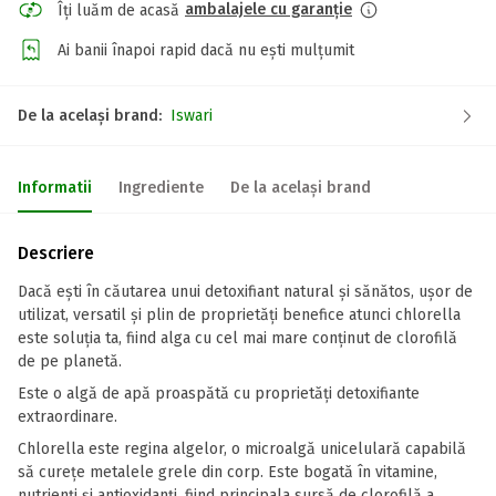
ambalajele cu garanție
Îți luăm de acasă
Ai banii înapoi rapid dacă nu ești mulțumit
De la același brand:
Iswari
Informatii
Ingrediente
De la același brand
Descriere
Dacă ești în căutarea unui detoxifiant natural și sănătos, ușor de
utilizat, versatil și plin de proprietăți benefice atunci chlorella
este soluția ta, fiind alga cu cel mai mare conținut de clorofilă
de pe planetă.
Este o algă de apă proaspătă cu proprietăți detoxifiante
extraordinare.
Chlorella este regina algelor, o microalgă unicelulară capabilă
să curețe metalele grele din corp. Este bogată în vitamine,
nutrienți și antioxidanți, fiind principala sursă de clorofilă a