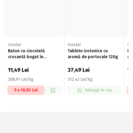
Isostar
Isostar
Ge
Baton cu ciocolată
Tablete izotonice cu
Ba
crocantă bogat în
aromă de portocale 120g
co
proteine 55g
11,49
Lei
37,49
Lei
11
208,91 Lei/kg
312,42 Lei/kg
19
5 x 10,92 Lei
Adaugă în coș