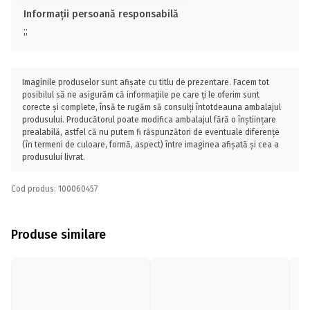
Informații persoană responsabilă
;;
Imaginile produselor sunt afișate cu titlu de prezentare. Facem tot
posibilul să ne asigurăm că informațiile pe care ți le oferim sunt
corecte și complete, însă te rugăm să consulți întotdeauna ambalajul
produsului. Producătorul poate modifica ambalajul fără o înștiințare
prealabilă, astfel că nu putem fi răspunzători de eventuale diferențe
(în termeni de culoare, formă, aspect) între imaginea afișată și cea a
produsului livrat.
Cod produs: 100060457
Produse similare