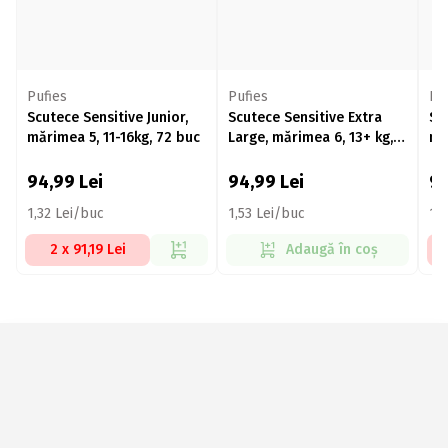
Pufies
Pufies
Pa
Scutece Sensitive Junior,
Scutece Sensitive Extra
Sc
mărimea 5, 11-16kg, 72 buc
Large, mărimea 6, 13+ kg,
mă
62 buc
bu
94,99
Lei
94,99
Lei
9
1,32 Lei/buc
1,53 Lei/buc
1,
2 x 91,19 Lei
Adaugă în coș