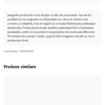
Imaginile produselor sunt afișate cu titlu de prezentare. Facem tot
posibilul să ne asigurăm că informațiile pe care ți le oferim sunt
corecte și complete, însă te rugăm să consulți întotdeauna ambalajul
produsului. Producătorul poate modifica ambalajul fără o înștiințare
prealabilă, astfel că nu putem fi răspunzători de eventuale diferențe
(în termeni de culoare, formă, aspect) între imaginea afișată și cea a
produsului livrat.
Cod produs: 100060835
Produse similare