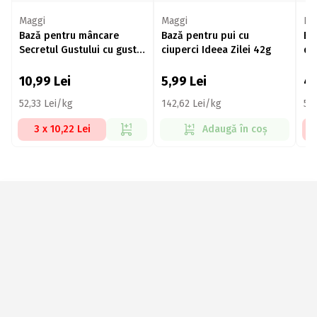
Maggi
Maggi
De
Bază pentru mâncare
Bază pentru pui cu
Ba
Secretul Gustului cu gust
ciuperci Ideea Zilei 42g
de
de găină 200g
10,99
Lei
5,99
Lei
4,
52,33 Lei/kg
142,62 Lei/kg
55
3 x 10,22 Lei
Adaugă în coș