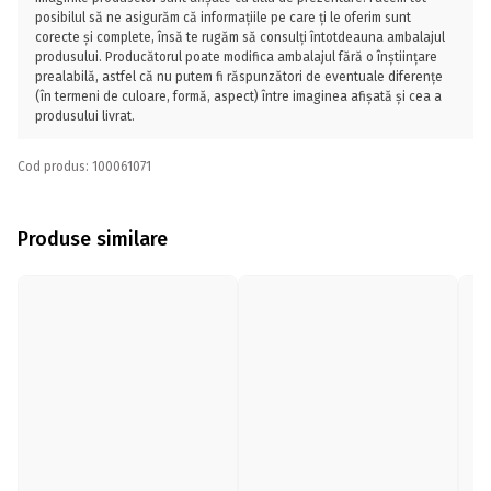
posibilul să ne asigurăm că informațiile pe care ți le oferim sunt
corecte și complete, însă te rugăm să consulți întotdeauna ambalajul
produsului. Producătorul poate modifica ambalajul fără o înștiințare
prealabilă, astfel că nu putem fi răspunzători de eventuale diferențe
(în termeni de culoare, formă, aspect) între imaginea afișată și cea a
produsului livrat.
Cod produs: 100061071
Produse similare