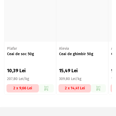
Plafar
Alevia
Ale
Ceai de soc 50g
Ceai de ghimbir 50g
Ce
10,39
Lei
15,49
Lei
9,
207,80 Lei/kg
309,80 Lei/kg
18
2 x 9,66 Lei
2 x 14,41 Lei