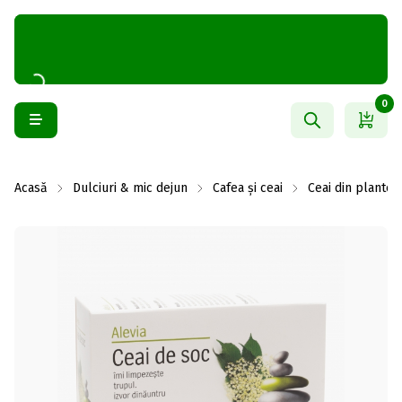
0
Acasă
Dulciuri & mic dejun
Cafea și ceai
Ceai din plante