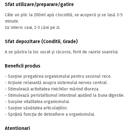
Sfat utilizare/preparare/gatire
Câte un plic la 200ml apă clocotită, se acoperă și se lasă 3-5
minute.
Uz intern: ceai, 2-3 căni pe zi.
Sfat depozitare (Conditii, Grade)
A se păstra la loc uscat și răcoros, ferit de razele soarelui.
Beneficii produs
- Susține pregatirea organismului pentru sezonul rece.
- Acțiune relaxantă asupra sistemului nervos central.
- Stimulează activitatea rinichilor mărind diureza.
- Stimulează peristaltismul intestinal ajutând la buna digestie.
- Susșine vitalitatea organismului.
- Susține sănătatea articulațiilor.
- Sprijină funcția de detoxifiere a organismului.
Atentionari