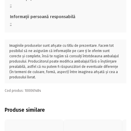
;;
Informații persoană responsabilă
;;
Imaginile produselor sunt afișate cu titlu de prezentare. Facem tot
posibilul să ne asigurăm că informațiile pe care ți le oferim sunt
corecte și complete, însă te rugăm să consulți întotdeauna ambalajul
produsului. Producătorul poate modifica ambalajul fără o înștiințare
prealabilă, astfel că nu putem fi răspunzători de eventuale diferențe
(în termeni de culoare, formă, aspect) între imaginea afișată și cea a
produsului livrat.
Cod produs: 100061484
Produse similare