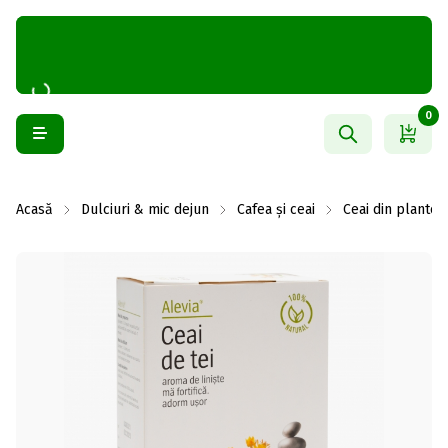
0
Acasă
Dulciuri & mic dejun
Cafea și ceai
Ceai din plante