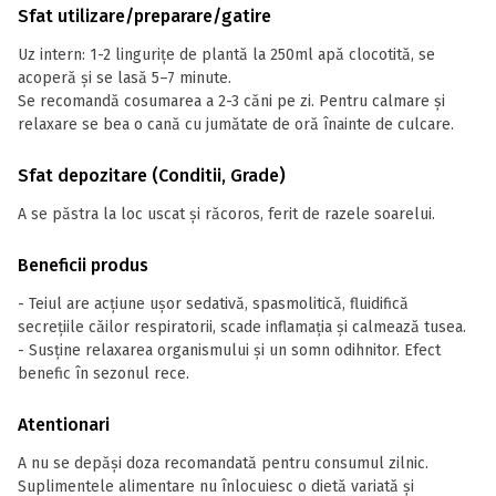
Sfat utilizare/preparare/gatire
Uz intern: 1-2 lingurițe de plantă la 250ml apă clocotită, se
acoperă și se lasă 5–7 minute.
Se recomandă cosumarea a 2-3 căni pe zi. Pentru calmare și
relaxare se bea o cană cu jumătate de oră înainte de culcare.
Sfat depozitare (Conditii, Grade)
A se păstra la loc uscat și răcoros, ferit de razele soarelui.
Beneficii produs
- Teiul are acțiune ușor sedativă, spasmolitică, fluidifică
secrețiile căilor respiratorii, scade inflamația și calmează tusea.
- Susține relaxarea organismului și un somn odihnitor. Efect
benefic în sezonul rece.
Atentionari
A nu se depăși doza recomandată pentru consumul zilnic.
Suplimentele alimentare nu înlocuiesc o dietă variată și