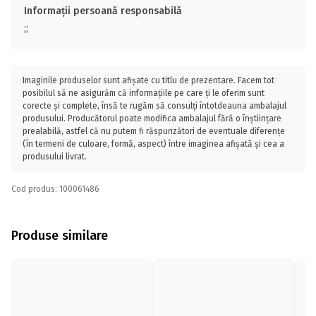
Informații persoană responsabilă
;;
Imaginile produselor sunt afișate cu titlu de prezentare. Facem tot
posibilul să ne asigurăm că informațiile pe care ți le oferim sunt
corecte și complete, însă te rugăm să consulți întotdeauna ambalajul
produsului. Producătorul poate modifica ambalajul fără o înștiințare
prealabilă, astfel că nu putem fi răspunzători de eventuale diferențe
(în termeni de culoare, formă, aspect) între imaginea afișată și cea a
produsului livrat.
Cod produs: 100061486
Produse similare