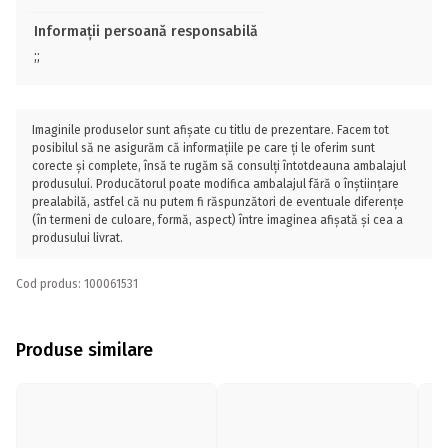
Informații persoană responsabilă
;;
Imaginile produselor sunt afișate cu titlu de prezentare. Facem tot
posibilul să ne asigurăm că informațiile pe care ți le oferim sunt
corecte și complete, însă te rugăm să consulți întotdeauna ambalajul
produsului. Producătorul poate modifica ambalajul fără o înștiințare
prealabilă, astfel că nu putem fi răspunzători de eventuale diferențe
(în termeni de culoare, formă, aspect) între imaginea afișată și cea a
produsului livrat.
Cod produs: 100061531
Produse similare