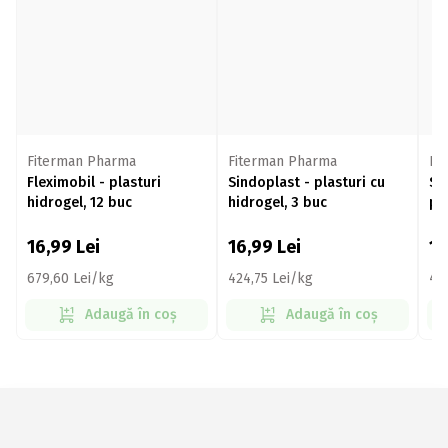
Fiterman Pharma
Fiterman Pharma
Fi
Fleximobil - plasturi
Sindoplast - plasturi cu
Si
hidrogel, 12 buc
hidrogel, 3 buc
pl
16,99
Lei
16,99
Lei
1
679,60 Lei/kg
424,75 Lei/kg
42
Adaugă în coș
Adaugă în coș