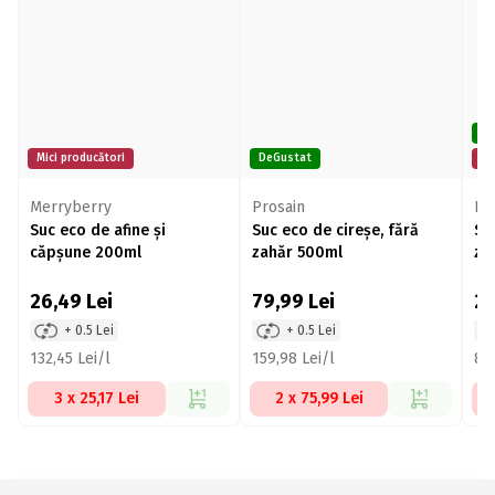
De
Mici producători
DeGustat
Mi
Merryberry
Prosain
Li
Suc eco de afine și
Suc eco de cireșe, fără
Su
căpșune 200ml
zahăr 500ml
za
26,49
Lei
79,99
Lei
2
+ 0.5 Lei
+ 0.5 Lei
132,45 Lei/l
159,98 Lei/l
83,
3 x 25,17 Lei
2 x 75,99 Lei