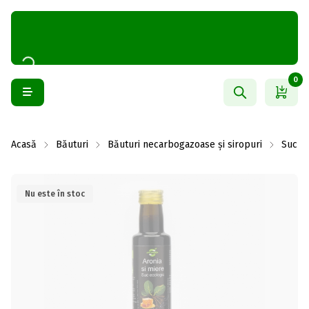
0
Acasă
Băuturi
Băuturi necarbogazoase și siropuri
Sucuri
Nu este în stoc