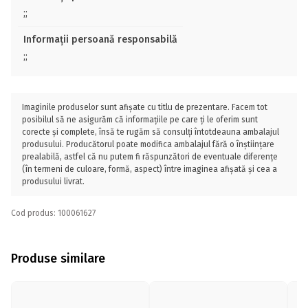
;;
Informații persoană responsabilă
;;
Imaginile produselor sunt afișate cu titlu de prezentare. Facem tot
posibilul să ne asigurăm că informațiile pe care ți le oferim sunt
corecte și complete, însă te rugăm să consulți întotdeauna ambalajul
produsului. Producătorul poate modifica ambalajul fără o înștiințare
prealabilă, astfel că nu putem fi răspunzători de eventuale diferențe
(în termeni de culoare, formă, aspect) între imaginea afișată și cea a
produsului livrat.
Cod produs: 100061627
Produse similare