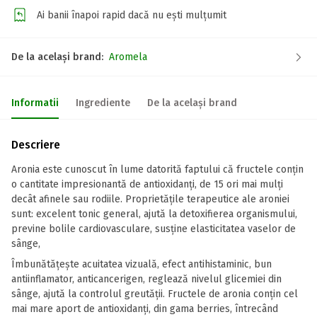
Ai banii înapoi rapid dacă nu ești mulțumit
De la același brand:
Aromela
Informatii
Ingrediente
De la același brand
Descriere
Aronia este cunoscut în lume datorită faptului că fructele conțin
o cantitate impresionantă de antioxidanți, de 15 ori mai mulți
decât afinele sau rodiile. Proprietățile terapeutice ale aroniei
sunt: excelent tonic general, ajută la detoxifierea organismului,
previne bolile cardiovasculare, susține elasticitatea vaselor de
sânge,
Îmbunătățește acuitatea vizuală, efect antihistaminic, bun
antiinflamator, anticancerigen, reglează nivelul glicemiei din
sânge, ajută la controlul greutății. Fructele de aronia conțin cel
mai mare aport de antioxidanți, din gama berries, întrecând