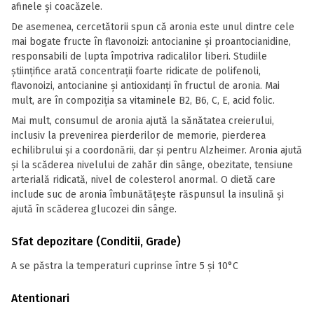
afinele și coacăzele.
De asemenea, cercetătorii spun că aronia este unul dintre cele
mai bogate fructe în flavonoizi: antocianine și proantocianidine,
responsabili de lupta împotriva radicalilor liberi. Studiile
științifice arată concentrații foarte ridicate de polifenoli,
flavonoizi, antocianine și antioxidanți în fructul de aronia. Mai
mult, are în compoziția sa vitaminele B2, B6, C, E, acid folic.
Mai mult, consumul de aronia ajută la sănătatea creierului,
inclusiv la prevenirea pierderilor de memorie, pierderea
echilibrului și a coordonării, dar și pentru Alzheimer. Aronia ajută
și la scăderea nivelului de zahăr din sânge, obezitate, tensiune
arterială ridicată, nivel de colesterol anormal. O dietă care
include suc de aronia îmbunătățește răspunsul la insulină și
ajută în scăderea glucozei din sânge.
Sfat depozitare (Conditii, Grade)
A se păstra la temperaturi cuprinse între 5 și 10°C
Atentionari