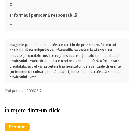
;;
Informații persoană responsabilă
;;
Imaginile produselor sunt afișate cu titlu de prezentare. Facem tot
posibilul să ne asigurăm că informațiile pe care ți le oferim sunt
corecte și complete, însă te rugăm să consulți întotdeauna ambalajul
produsului. Producătorul poate modifica ambalajul fără o înștiințare
prealabilă, astfel că nu putem fi răspunzători de eventuale diferențe
(în termeni de culoare, formă, aspect) între imaginea afișată și cea a
produsului livrat.
Cod produs: 100062517
În rețete dintr-un click
Econom