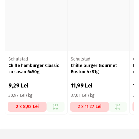
Schulstad
Schulstad
Cé
Chifle hamburger Classic
Chifle burger Gourmet
Pâ
cu susan 6x50g
Boston 4x81g
cu
de
9,29
Lei
11,99
Lei
1
30,97 Lei/kg
37,01 Lei/kg
35
2 x 8,92 Lei
2 x 11,27 Lei