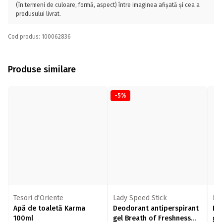
(în termeni de culoare, formă, aspect) între imaginea afișată și cea a
produsului livrat.
Cod produs: 100062836
Produse similare
-5%
Tesori d'Oriente
Lady Speed Stick
La
Apă de toaletă Karma
Deodorant antiperspirant
De
100ml
gel Breath of Freshness
ge