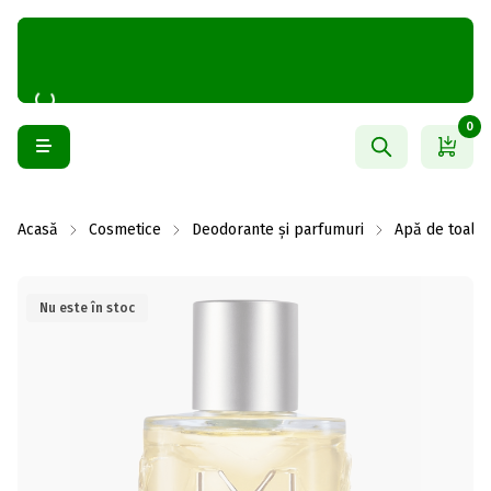
0
Acasă
Cosmetice
Deodorante și parfumuri
Apă de toalet
Nu este în stoc