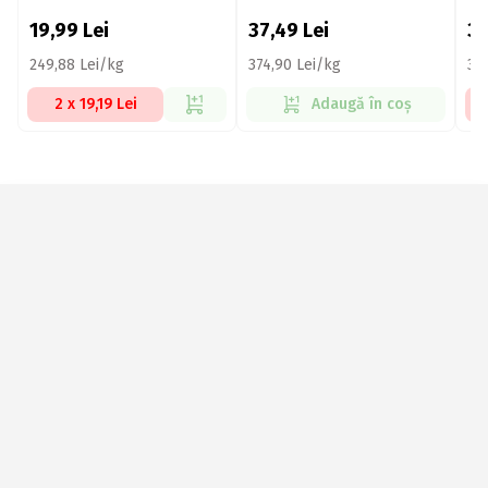
10
19,99
Lei
37,49
Lei
3
249,88 Lei/kg
374,90 Lei/kg
32
2 x 19,19 Lei
Adaugă în coș