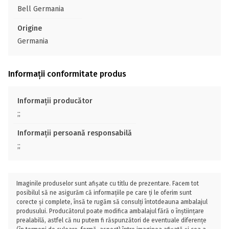
Bell Germania
Origine
Germania
Informații conformitate produs
Informații producător
;;
Informații persoană responsabilă
;;
Imaginile produselor sunt afișate cu titlu de prezentare. Facem tot
posibilul să ne asigurăm că informațiile pe care ți le oferim sunt
corecte și complete, însă te rugăm să consulți întotdeauna ambalajul
produsului. Producătorul poate modifica ambalajul fără o înștiințare
prealabilă, astfel că nu putem fi răspunzători de eventuale diferențe