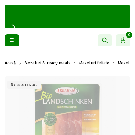
0
Acasă
Mezeluri & ready meals
Mezeluri feliate
Mezeluri
Nu este în stoc