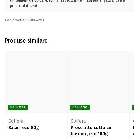
(în termeni de culoare, formă, aspect) între imaginea afișată și cea a
produsului livrat.
Cod produs: 100064293
Produse similare
DeGustat
DeGustat
De
Golfera
Golfera
Go
Salam eco 80g
Prosciutto cotto cu
Pr
busuioc, eco 100g
qu