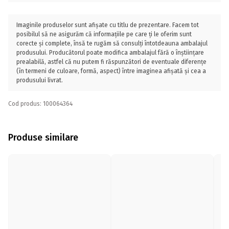
Imaginile produselor sunt afișate cu titlu de prezentare. Facem tot
posibilul să ne asigurăm că informațiile pe care ți le oferim sunt
corecte și complete, însă te rugăm să consulți întotdeauna ambalajul
produsului. Producătorul poate modifica ambalajul fără o înștiințare
prealabilă, astfel că nu putem fi răspunzători de eventuale diferențe
(în termeni de culoare, formă, aspect) între imaginea afișată și cea a
produsului livrat.
Cod produs: 100064364
Produse similare