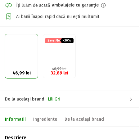
ambalajele cu garanție
Îți luăm de acasă
Ai banii înapoi rapid dacă nu ești mulțumit
Save Me
-30%
46,99
lei
46,99
lei
32,89
lei
De la același brand:
Lili Gri
Informatii
Ingrediente
De la același brand
Descriere