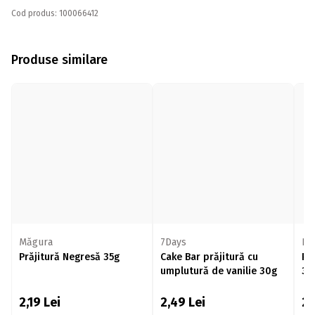
Cod produs: 100066412
Produse similare
Măgura
7Days
R
Prăjitură Negresă 35g
Cake Bar prăjitură cu
Pr
umplutură de vanilie 30g
35
2,19
Lei
2,49
Lei
2