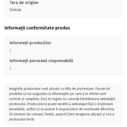
Tara de origine
Grecia
Informații conformitate produs
Informații producător
;;
Informații persoană responsabilă
;;
Imaginile produselor sunt afișate cu titlu de prezentare. Facem tot
posibilul să ne asigurăm că informațiile pe care ți le oferim sunt
corecte și complete, însă te rugăm să consulți întotdeauna ambalajul
produsului. Producătorul poate modifica ambalajul fără o înștiințare
prealabilă, astfel că nu putem fi răspunzători de eventuale diferențe
(în termeni de culoare, formă, aspect) între imaginea afișată și cea a
produsului livrat.