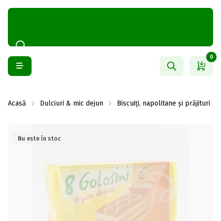
0
Acasă
Dulciuri & mic dejun
Biscuiți, napolitane și prăjituri
Nu este în stoc