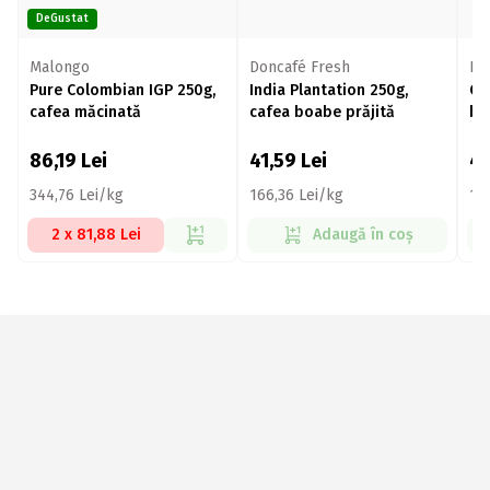
DeGustat
Malongo
Doncafé Fresh
Do
Pure Colombian IGP 250g,
India Plantation 250g,
Co
cafea măcinată
cafea boabe prăjită
bo
86,19
Lei
41,59
Lei
4
344,76 Lei/kg
166,36 Lei/kg
19
2 x 81,88 Lei
Adaugă în coș