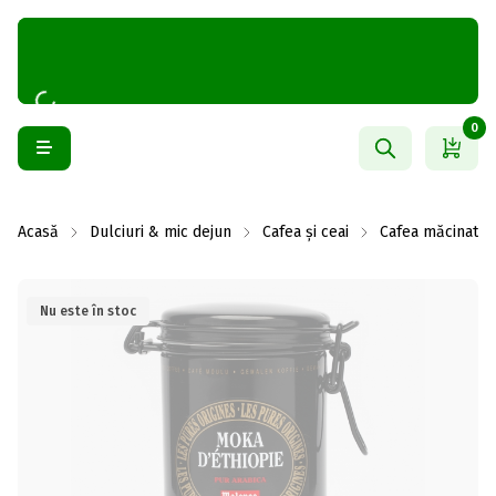
0
Acasă
Dulciuri & mic dejun
Cafea și ceai
Cafea măcinată
Nu este în stoc