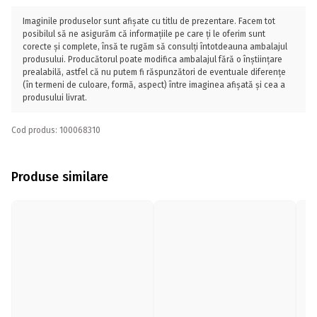
Imaginile produselor sunt afișate cu titlu de prezentare. Facem tot
posibilul să ne asigurăm că informațiile pe care ți le oferim sunt
corecte și complete, însă te rugăm să consulți întotdeauna ambalajul
produsului. Producătorul poate modifica ambalajul fără o înștiințare
prealabilă, astfel că nu putem fi răspunzători de eventuale diferențe
(în termeni de culoare, formă, aspect) între imaginea afișată și cea a
produsului livrat.
Cod produs: 100068310
Produse similare