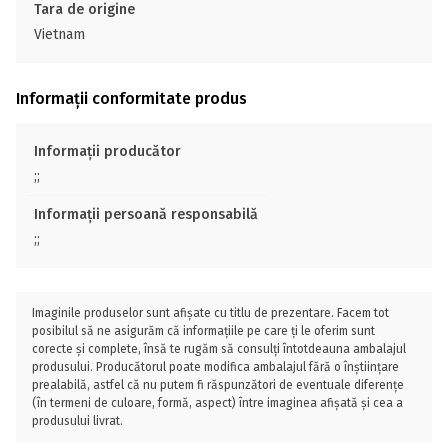
Tara de origine
Vietnam
Informații conformitate produs
Informații producător
;;
Informații persoană responsabilă
;;
Imaginile produselor sunt afișate cu titlu de prezentare. Facem tot
posibilul să ne asigurăm că informațiile pe care ți le oferim sunt
corecte și complete, însă te rugăm să consulți întotdeauna ambalajul
produsului. Producătorul poate modifica ambalajul fără o înștiințare
prealabilă, astfel că nu putem fi răspunzători de eventuale diferențe
(în termeni de culoare, formă, aspect) între imaginea afișată și cea a
produsului livrat.