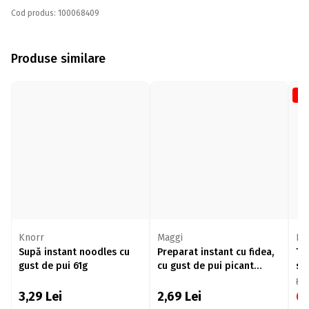
Cod produs: 100068409
Produse similare
-2
Knorr
Maggi
Nis
Supă instant noodles cu
Preparat instant cu fidea,
Tă
gust de pui 61g
cu gust de pui picant
so
Fidelicios 59.2g
ya
8,
3,29
Lei
2,69
Lei
6