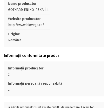
Nume producator
GOTHARD ENIKO-REKA Î.I.
Website producator
http://www.biovega.ro/
Origine
România
Informații conformitate produs
Informații producător
;;
Informații persoană responsabilă
;;
Imaginile produselor sunt afișate cu titlu de prezentare. Facem tot