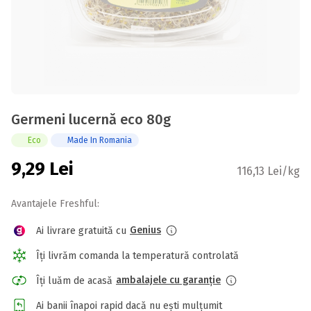
Germeni lucernă eco 80g
Eco
Made In Romania
9,29
Lei
116,13 Lei/kg
Avantajele Freshful:
Genius
Ai livrare gratuită cu
Îți livrăm comanda la temperatură controlată
ambalajele cu garanție
Îți luăm de acasă
Ai banii înapoi rapid dacă nu ești mulțumit