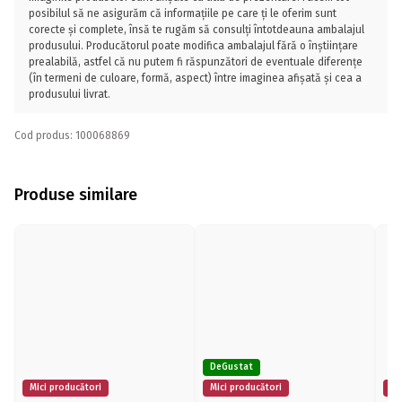
posibilul să ne asigurăm că informațiile pe care ți le oferim sunt
corecte și complete, însă te rugăm să consulți întotdeauna ambalajul
produsului. Producătorul poate modifica ambalajul fără o înștiințare
prealabilă, astfel că nu putem fi răspunzători de eventuale diferențe
(în termeni de culoare, formă, aspect) între imaginea afișată și cea a
produsului livrat.
Cod produs: 100068869
Produse similare
DeGustat
Mici producători
Mici producători
Mi