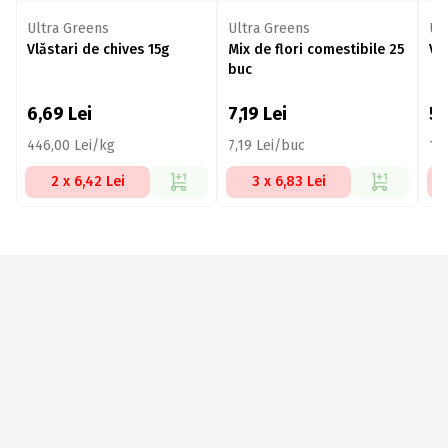
Ultra Greens
Ultra Greens
Ul
Vlăstari de chives 15g
Mix de flori comestibile 25
Vl
buc
6,69
Lei
7,19
Lei
5
446,00 Lei/kg
7,19 Lei/buc
16
2 x 6,42 Lei
3 x 6,83 Lei