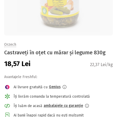
Orzech
Castraveți în oțet cu mărar și legume 830g
18,57
Lei
22,37 Lei/kg
Avantajele Freshful:
Genius
Ai livrare gratuită cu
Îți livrăm comanda la temperatură controlată
ambalajele cu garanție
Îți luăm de acasă
Ai banii înapoi rapid dacă nu ești mulțumit