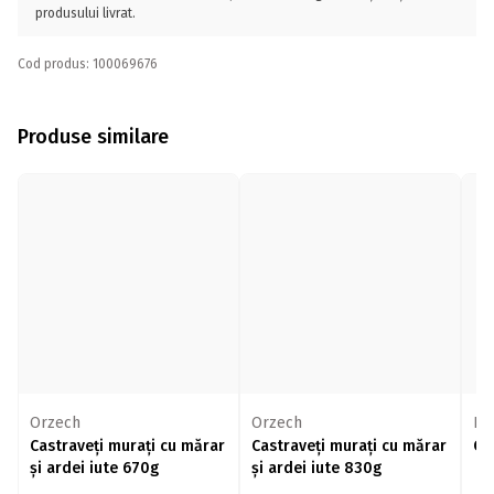
produsului livrat.
Cod produs: 100069676
Produse similare
Orzech
Orzech
KU
Castraveți murați cu mărar
Castraveți murați cu mărar
Ca
și ardei iute 670g
și ardei iute 830g