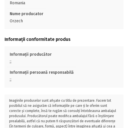
Romania
Nume producator
Orzech
Informații conformitate produs
Informații producător
;;
Informații persoană responsabilă
;;
Imaginile produselor sunt afișate cu titlu de prezentare. Facem tot
posibilul să ne asigurăm că informațiile pe care ți le oferim sunt
corecte și complete, însă te rugăm să consulți întotdeauna ambalajul
produsului. Producătorul poate modifica ambalajul fără o înștiințare
prealabilă, astfel că nu putem fi răspunzători de eventuale diferențe
(în termeni de culoare, formă, aspect) între imaginea afișată și cea a