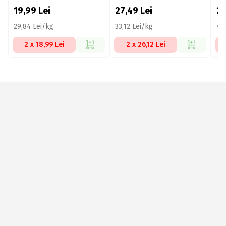
19,99
Lei
27,49
Lei
2
29,84 Lei/kg
33,12 Lei/kg
41
2 x 18,99 Lei
2 x 26,12 Lei