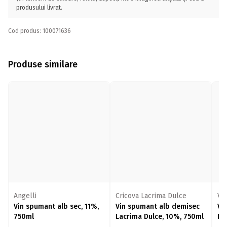
produsului livrat.
Cod produs: 100071636
Produse similare
Angelli
Cricova Lacrima Dulce
Vi
Vin spumant alb sec, 11%,
Vin spumant alb demisec
Vi
750ml
Lacrima Dulce, 10%, 750ml
Fe
75